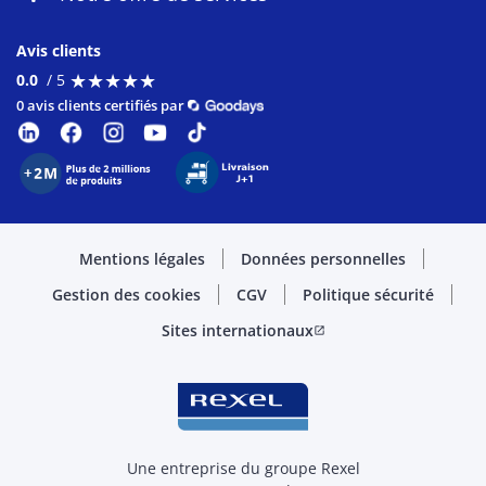
Avis clients
★
★
★
★
★
★
★
★
★
★
0.0
/ 5
0 avis clients certifiés par
Mentions légales
Données personnelles
Gestion des cookies
CGV
Politique sécurité
Sites internationaux
open_in_new
Une entreprise du groupe Rexel