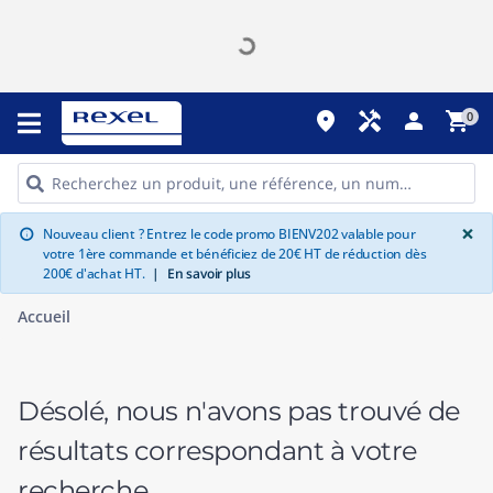
place
handyman
person
shopping_cart
0
G
×
Nouveau client ? Entrez le code promo BIENV202 valable pour
info
votre 1ère commande et bénéficiez de 20€ HT de réduction dès
200€ d'achat HT.
|
En savoir plus
Accueil
Désolé, nous n'avons pas trouvé de
résultats correspondant à votre
recherche