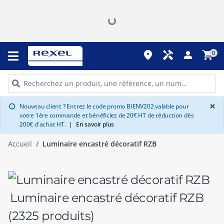
place
handyman
person
shopping_cart
0
G
×
Nouveau client ? Entrez le code promo BIENV202 valable pour
info
votre 1ère commande et bénéficiez de 20€ HT de réduction dès
200€ d'achat HT.
|
En savoir plus
Accueil
Luminaire encastré décoratif RZB
Luminaire encastré décoratif RZB
(2325 produits)