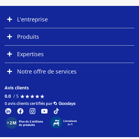
L'entreprise
Produits
Expertises
Notre offre de services
Avis clients
★
★
★
★
★
★
★
★
★
★
0.0
/ 5
0 avis clients certifiés par