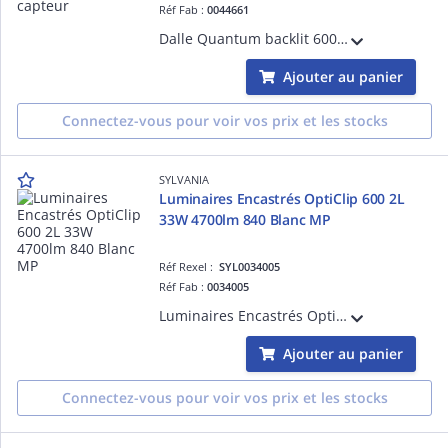
Réf Fab :
0044661
Dalle Quantum backlit 600 - 28W - 4500 lm - 4000K - IRC80 - UGR< 19 - SDCM< 3 - SylSmart Connected sans capteur - Montage encastré, saillie, suspendu - IP54 IK03 - 595x595x35 mm - Boîtier LiLo - Classe II - Durée vie 95 000 h - Garantie 5 a
Ajouter au panier
Connectez-vous pour voir vos prix et les stocks
SYLVANIA
Luminaires Encastrés OptiClip 600 2L
33W 4700lm 840 Blanc MP
Réf Rexel :
SYL0034005
Réf Fab :
0034005
Luminaires Encastrés OptiClip 600 2L 33W 4700lm 840 Finition de couleur blanche MP
Ajouter au panier
Connectez-vous pour voir vos prix et les stocks