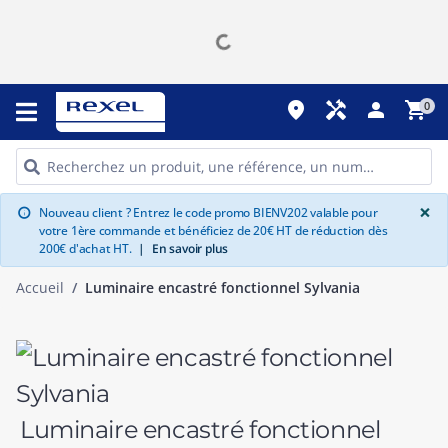
place
handyman
person
shopping_cart
0
G
×
Nouveau client ? Entrez le code promo BIENV202 valable pour
info
votre 1ère commande et bénéficiez de 20€ HT de réduction dès
200€ d'achat HT.
|
En savoir plus
Accueil
Luminaire encastré fonctionnel Sylvania
Luminaire encastré fonctionnel