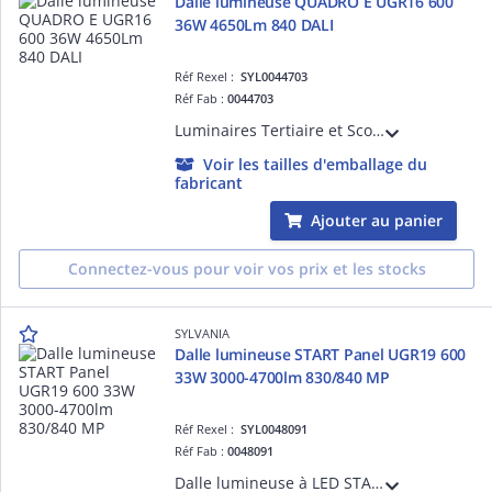
Dalle lumineuse QUADRO E UGR16 600
36W 4650Lm 840 DALI
Réf Rexel :
SYL0044703
Réf Fab :
0044703
Luminaires Tertiaire et Scolaire - QUADRO Dalle lumineuse architecturale à encastrer UGR16 600 36W 4650Lm 840 DALI
Voir les tailles d'emballage du
fabricant
Ajouter au panier
Connectez-vous pour voir vos prix et les stocks
SYLVANIA
Dalle lumineuse START Panel UGR19 600
33W 3000-4700lm 830/840 MP
Réf Rexel :
SYL0048091
Réf Fab :
0048091
Dalle lumineuse à LED START Panel 600x600 - UGR19 - 33W - 3000 à 4700lm - IRC80 - 3000/4000K - Efficacité lumineuse 142 lm/W - SDCM3 - Indice de protection IP40 / IK03 - Version MultiPower