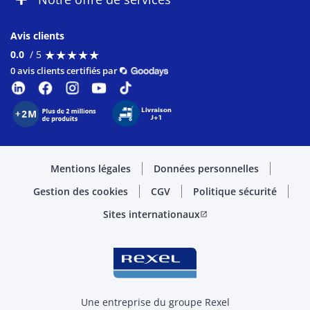
Avis clients
★
★
★
★
★
★
★
★
★
★
0.0
/ 5
0 avis clients certifiés par
Mentions légales
Données personnelles
Gestion des cookies
CGV
Politique sécurité
Sites internationaux
open_in_new
Une entreprise du groupe Rexel