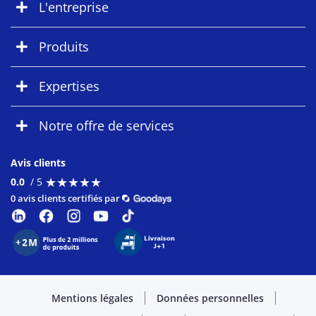
L'entreprise
Produits
Expertises
Notre offre de services
Avis clients
★
★
★
★
★
★
★
★
★
★
0.0
/ 5
0 avis clients certifiés par
Mentions légales
Données personnelles