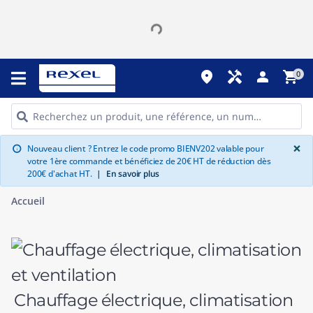
place
handyman
person
shopping_cart
0
G
×
Nouveau client ? Entrez le code promo BIENV202 valable pour
info
votre 1ère commande et bénéficiez de 20€ HT de réduction dès
200€ d'achat HT.
|
En savoir plus
Accueil
Chauffage électrique, climatisation