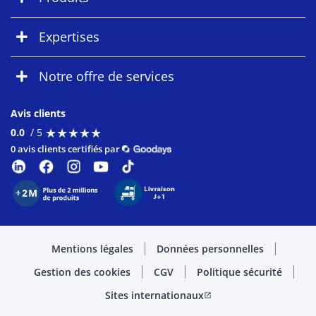
Expertises
Notre offre de services
Avis clients
★
★
★
★
★
★
★
★
★
★
0.0
/ 5
0 avis clients certifiés par
Mentions légales
Données personnelles
Gestion des cookies
CGV
Politique sécurité
Sites internationaux
open_in_new