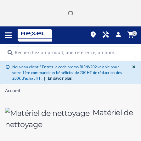
place
handyman
person
shopping_cart
0
G
×
Nouveau client ? Entrez le code promo BIENV202 valable pour
info
votre 1ère commande et bénéficiez de 20€ HT de réduction dès
200€ d'achat HT.
|
En savoir plus
Accueil
Matériel de
nettoyage