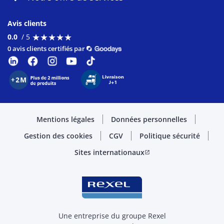
Avis clients
★
★
★
★
★
★
★
★
★
★
0.0
/ 5
0 avis clients certifiés par
Mentions légales
Données personnelles
Gestion des cookies
CGV
Politique sécurité
Sites internationaux
open_in_new
Une entreprise du groupe Rexel