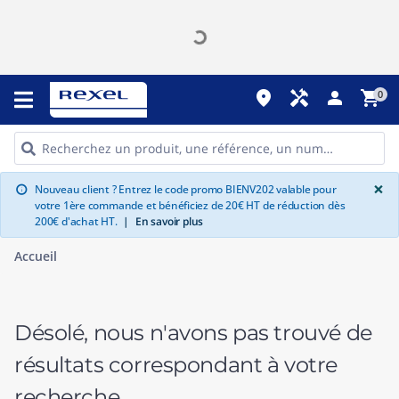
place
handyman
person
shopping_cart
0
G
×
Nouveau client ? Entrez le code promo BIENV202 valable pour
info
votre 1ère commande et bénéficiez de 20€ HT de réduction dès
200€ d'achat HT.
|
En savoir plus
Accueil
Désolé, nous n'avons pas trouvé de
résultats correspondant à votre
recherche