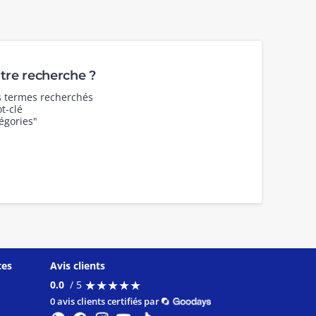
re recherche ?
es termes recherchés
t-clé
égories"
ces
Avis clients
★
★
★
★
★
★
★
★
★
★
0.0
/ 5
0 avis clients certifiés par