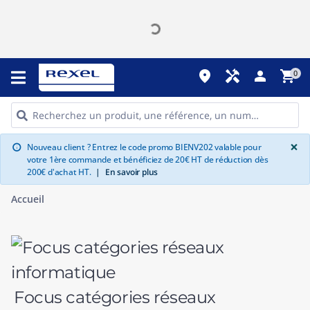
place
handyman
person
shopping_cart
0
G
×
Nouveau client ? Entrez le code promo BIENV202 valable pour
info
votre 1ère commande et bénéficiez de 20€ HT de réduction dès
200€ d'achat HT.
|
En savoir plus
Accueil
Focus catégories réseaux