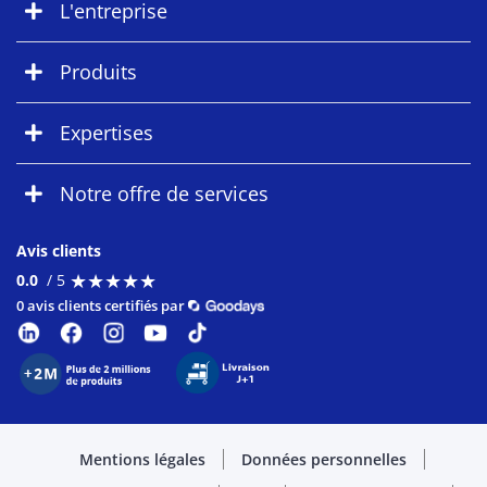
L'entreprise
Produits
Expertises
Notre offre de services
Avis clients
★
★
★
★
★
★
★
★
★
★
0.0
/ 5
0 avis clients certifiés par
Mentions légales
Données personnelles