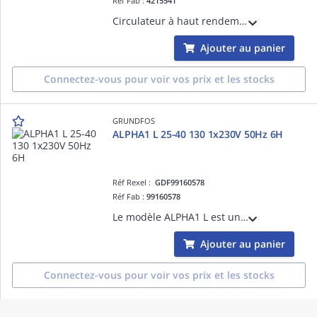
Réf Fab :
4215541
Circulateur à haut rendement Wilo-Varios PICO-STG 25/1-7-130 à rotor noyé, à variation électronique intégré pour chauffages à eau chaude, climatisation, circuits primaires dans les installations solaires et géothermiques. (4215541)
Ajouter au panier
Connectez-vous pour voir vos prix et les stocks
GRUNDFOS
ALPHA1 L 25-40 130 1x230V 50Hz 6H
Réf Rexel :
GDF99160578
Réf Fab :
99160578
Le modèle ALPHA1 L est un circulateur à haut rendement conçu pour les installations de chauffage. Le circulateur peut être utilisé de façon autonome ou intégrée dans des installations existantes en remplacement ou dans de nouvelles installa
Ajouter au panier
Connectez-vous pour voir vos prix et les stocks