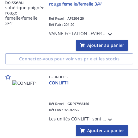
rouge femelle/femelle 3/4'
Réf Rexel :
AF9204-20
Réf Fab :
204-20
VANNE F/F LAITON LEVIER PLAT ROUGE 3/4'
Ajouter au panier
Connectez-vous pour voir vos prix et les stocks
GRUNDFOS
CONLIFT1
Réf Rexel :
GDF97936156
Réf Fab :
97936156
Les unités CONLIFT1 sont des pompes d'évacuation des condensats pour le pompage des condensats collectés en dessous du niveau des égouts ou qui ne peuvent pas s'écouler vers le système d'assainissement des bâtiments ou être évacués par une
Ajouter au panier