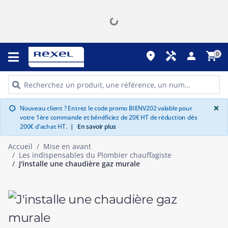
place
handyman
person
shopping_cart
0
G
×
Nouveau client ? Entrez le code promo BIENV202 valable pour
info
votre 1ère commande et bénéficiez de 20€ HT de réduction dès
200€ d'achat HT.
|
En savoir plus
Accueil
Mise en avant
Les indispensables du Plombier chauffagiste
J'installe une chaudière gaz murale