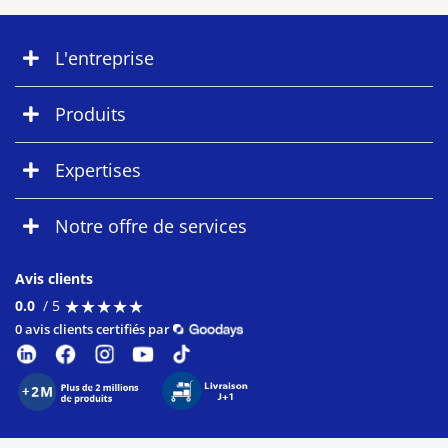
L'entreprise
Produits
Expertises
Notre offre de services
Avis clients
★
★
★
★
★
★
★
★
★
★
0.0
/ 5
0 avis clients certifiés par