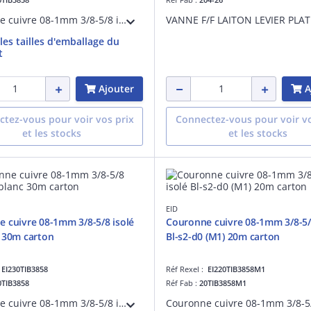
Couronne cuivre 08-1mm 3/8-5/8 isolé PE blanc 20m carton. Liaison frigorifique pour la climatisation/PAC, fabriquée en France.
 les tailles d'emballage du
t
Ajouter
A
tez-vous pour voir vos prix
Connectez-vous pour voir vo
et les stocks
et les stocks
EID
 cuivre 08-1mm 3/8-5/8 isolé
Couronne cuivre 08-1mm 3/8-5/
 30m carton
Bl-s2-d0 (M1) 20m carton
:
EI230TIB3858
Réf Rexel :
EI220TIB3858M1
0TIB3858
Réf Fab :
20TIB3858M1
Couronne cuivre 08-1mm 3/8-5/8 isolé PE blanc 30m carton. Liaison frigorifique pour la climatisation/PAC, fabriquée en France.