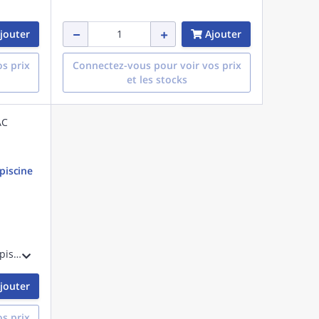
jouter
Ajouter
s prix
Connectez-vous pour voir vos prix
et les stocks
piscine
Protection en bois multi & PAC piscine 1000 x 950 x 500 mm
jouter
s prix