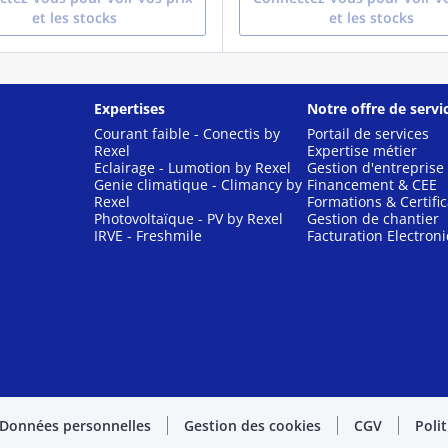
et les stocks
et les stocks
Expertises
Notre offre de servi
Courant faible - Conectis by
Portail de services
Rexel
Expertise métier
Eclairage - Lumotion by Rexel
Gestion d'entreprise
Genie climatique - Climancy by
Financement & CEE
Rexel
Formations & Certific
Photovoltaïque - PV by Rexel
Gestion de chantier
IRVE - Freshmile
Facturation Electron
Données personnelles
Gestion des cookies
CGV
Poli