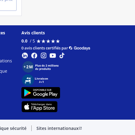
ces
Avis clients
★
★
★
★
★
★
★
★
★
★
0.0
/ 5
0 avis clients certifiés par
ations
ique
tique sécurité
Sites internationaux
open_in_new