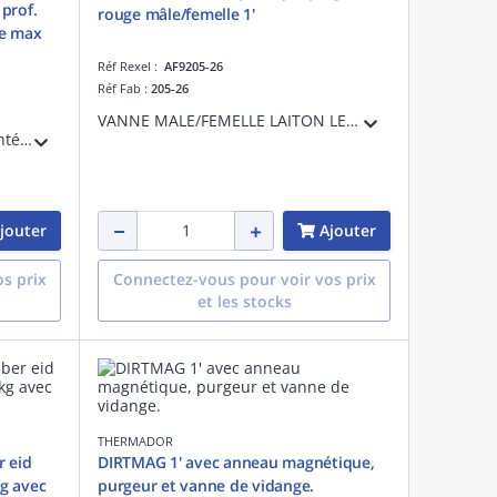
prof.
rouge mâle/femelle 1'
ge max
Réf Rexel :
AF9205-26
Réf Fab :
205-26
VANNE MALE/FEMELLE LAITON LEV.PLAT ROUGE 1'
Support mural 460mm pré-monté pour UE en acier électro-zingué et peinture epoxie RAL9002, barre transversale de 800 mm, molette arrière de réglage acier, 4 vrais plots anti-vibratiles et niveau de positionnement. Poids max de l'unité 90kg.
jouter
Ajouter
s prix
Connectez-vous pour voir vos prix
et les stocks
THERMADOR
r eid
DIRTMAG 1' avec anneau magnétique,
g avec
purgeur et vanne de vidange.