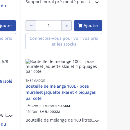
Support mural pré-monté pour UE en acier électro-zingué et peinture epoxie RAL9002, barre transversale de 1000 mm, molette arrière de réglage acier, 4 vrais plots anti-vibratiles et niveau de positionnement. Poids max de l'unité 190kg.
e du
jouter
Ajouter
s prix
Connectez-vous pour voir vos prix
et les stocks
8 isolé
THERMADOR
Bouteille de mélange 100L - pose
muraleet jaquette skaï et 4 piquages
par côté
Réf Rexel :
TMRBMEL100SKM
Réf Fab :
BMEL100SKM
Couronne cuivre 08-1mm 3/8-5/8 isolé Bl-s2-d0 (M1) 30m carton. Liaison frigorifique pour la climatisation/PAC, fabriquée en France.
Bouteille de mélange de 100 litres destinée aux systèmes de chauffage et de rafraîchissement. Corps acier et jaquette bleue en skaï. 4 piquages de chaque côté et un piquage 1'1/2 pour thermoplongeur.Fixation murale, livrée sans bouchons.
e du