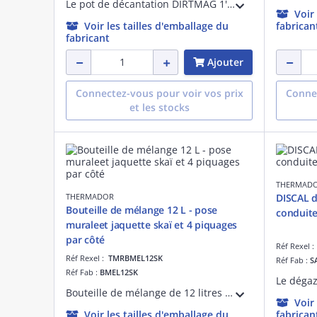
Le pot de décantation DIRTMAG 1' de Caleffi recueille les impuretés et particules ferreuses du fluide du circuit dechauffage grâce à un filtre et un anneau magnétique amovible. Modèle orientable avec vanne de vidange et purgeur
Voir
Voir les tailles d'emballage du
fabrican
fabricant
Ajouter
Connectez-vous pour voir vos prix
Connec
et les stocks
THERMAD
THERMADOR
DISCAL 
Bouteille de mélange 12 L - pose
conduite
muraleet jaquette skaï et 4 piquages
par côté
Réf Rexel 
Réf Rexel :
TMRBMEL12SK
Réf Fab :
S
Réf Fab :
BMEL12SK
Bouteille de mélange de 12 litres destinée aux systèmes de chauffage et de rafraîchissement. Corps acier et jaquette bleue en skaï. 4 piquages de chaque côté et un piquage 1'1/2 pour thermoplongeur. Fixation murale, livrée sans bouchons.
Voir
Voir les tailles d'emballage du
fabrican