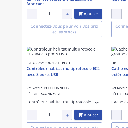
fabricant
Ajouter
Connectez-vous pour voir vos prix
Connec
et les stocks
ENERGEASY CONNECT - REXEL
EID
Contrôleur habitat multiprotocole EC2
Cache es
avec 3 ports USB
extérieu
Réf Rexel :
RXCE.CONNECT2
Réf Rexel 
Réf Fab :
E.CONNECT2
Réf Fab :
C
Contrôleur habitat multiprotocole EC2 avec 3 ports USB
Ajouter
Connectez-vous pour voir vos prix
Connec