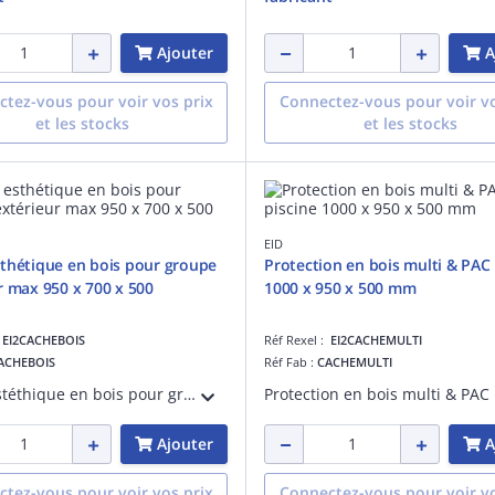
Ajouter
A
tez-vous pour voir vos prix
Connectez-vous pour voir vo
et les stocks
et les stocks
EID
thétique en bois pour groupe
Protection en bois multi & PAC 
r max 950 x 700 x 500
1000 x 950 x 500 mm
:
EI2CACHEBOIS
Réf Rexel :
EI2CACHEMULTI
ACHEBOIS
Réf Fab :
CACHEMULTI
Cache estéthique en bois pour groupe extérieur max 950 x 700 x 500
Ajouter
A
tez-vous pour voir vos prix
Connectez-vous pour voir vo