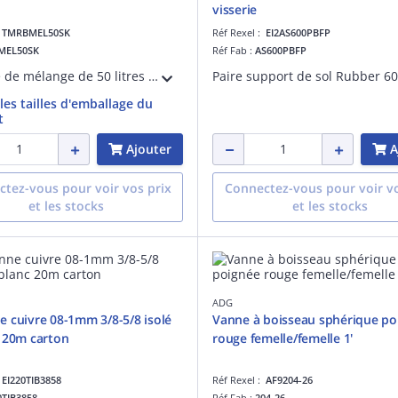
visserie
:
TMRBMEL50SK
Réf Rexel :
EI2AS600PBFP
MEL50SK
Réf Fab :
AS600PBFP
Bouteille de mélange de 50 litres destinée aux systèmes de chauffage et de rafraîchissement. Corps acier et jaquette bleue en skaï. 4 piquages de chaque côté et un piquage 1'1/2 pour thermoplongeur. Fixation murale, livrée sans bouchons.
 les tailles d'emballage du
t
Ajouter
A
tez-vous pour voir vos prix
Connectez-vous pour voir vo
et les stocks
et les stocks
ADG
 cuivre 08-1mm 3/8-5/8 isolé
Vanne à boisseau sphérique po
 20m carton
rouge femelle/femelle 1'
:
EI220TIB3858
Réf Rexel :
AF9204-26
0TIB3858
Réf Fab :
204-26