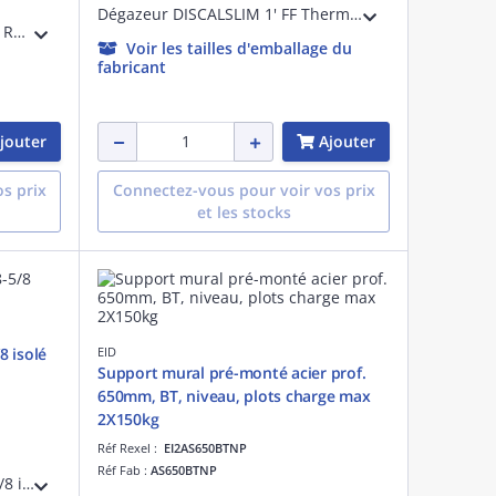
Dégazeur DISCALSLIM 1' FF Thermador Caleffi
VANNE F/F LAITON LEVIER PLAT ROUGE 1'
Voir les tailles d'emballage du
fabricant
jouter
Ajouter
s prix
Connectez-vous pour voir vos prix
et les stocks
8 isolé
EID
Support mural pré-monté acier prof.
650mm, BT, niveau, plots charge max
2X150kg
Réf Rexel :
EI2AS650BTNP
Réf Fab :
AS650BTNP
Couronne cuivre 08-1mm 3/8-5/8 isolé Bl-s2-d0 (M1) 20m carton. Liaison frigorifique pour la climatisation/PAC, fabriquée en France.