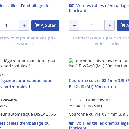
 les tailles d'emballage du
Voir les tailles d'emballag
t
fabricant
Ajouter
A
tez-vous pour voir vos prix
Connectez-vous pour voir vo
et les stocks
et les stocks
OR
EID
dégazeur automatique pour
Couronne cuivre 08-1mm 3/8-5/
s horizontales 1'
Bl-s2-d0 (M1) 30m carton
:
TMRSAD26
Réf Rexel :
EI230TIB3858M1
AD26
Réf Fab :
30TIB3858M1
Le dégazeur automatique DISCAL 1' de Caleffi élimine l'air des installations de chauffage et climatisation, jusqu'aux microbulles dissoutes. Il garantit un fonctionnement parfait, sans bruits ni risques de corrosion.
 les tailles d'emballage du
Voir les tailles d'emballag
t
fabricant