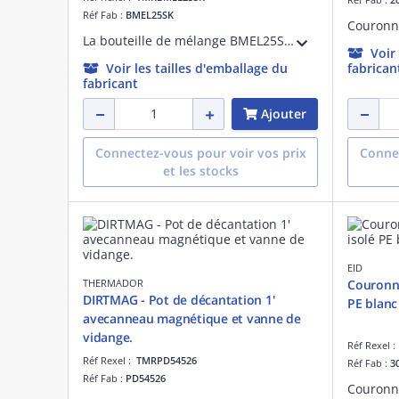
Réf Fab :
BMEL25SK
La bouteille de mélange BMEL25SK en acier est adaptée aux installations de chauffage et de rafraîchissement. Pratique, elle se fixe au mur à droite ou à gauchedu générateur. Elle assure le découplagehydraulique et un volume de stockage.
Voir
Voir les tailles d'emballage du
fabrican
fabricant
Ajouter
Connectez-vous pour voir vos prix
Connec
et les stocks
EID
THERMADOR
Couronne
DIRTMAG - Pot de décantation 1'
PE blanc
avecanneau magnétique et vanne de
vidange.
Réf Rexel 
Réf Rexel :
TMRPD54526
Réf Fab :
3
Réf Fab :
PD54526