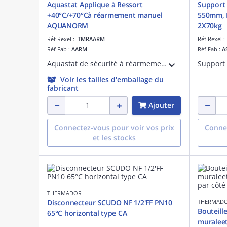
Aquastat Applique à Ressort
Support 
+40°C/+70°Cà réarmement manuel
550mm, B
AQUANORM
2X70kg
Réf Rexel :
TMRAARM
Réf Rexel 
Réf Fab :
AARM
Réf Fab :
A
Aquastat de sécurité à réarmement manuel Thermador à réglage externe 40°C/70°C
Voir les tailles d'emballage du
fabricant
Ajouter
Connectez-vous pour voir vos prix
Connec
et les stocks
THERMADOR
Disconnecteur SCUDO NF 1/2'FF PN10
THERMAD
Bouteill
65°C horizontal type CA
muraleet