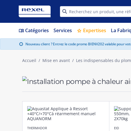
Catégories
Services
Expertises
La Fabri
menu_book
star
Nouveau client ? Entrez le code promo BIENV202 valable pour vo
info
Accueil
Mise en avant
Les indispensables du plom
THERMADOR
EID