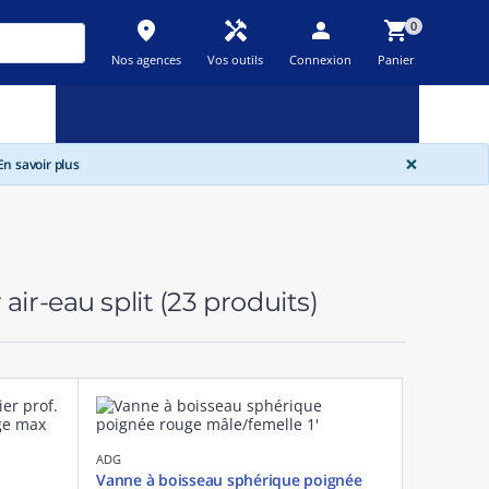
place
handyman
person
shopping_cart
0
Nos agences
Vos outils
Connexion
Panier
Nouveau
Promos
Destockage
feedback
local_offer
new_releases
GLOBA
×
n savoir plus
air-eau split
(23 produits)
ADG
Vanne à boisseau sphérique poignée