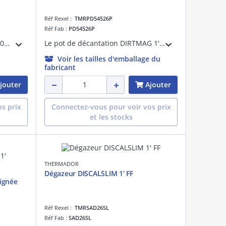
Réf Rexel :
TMRPD54526P
Réf Fab :
PD54526P
Paire support de sol Rubber 600mm, grand rail aluminium 40x20 mm avec visserie. Charge supportée 600. Encoches de fixation. Fabriqués à partir de pneus recyclés, ils présentent une surface lisse, sans aspérités.
Le pot de décantation DIRTMAG 1' de Caleffi sépare les impuretés et les boues présentes dans les installations de chauffage. Il les recueille ensuite dans une chambre de décantation d'où elles peuvent être vidangées même en fonctionnement
Voir les tailles d'emballage du
fabricant
jouter
Ajouter
s prix
Connectez-vous pour voir vos prix
et les stocks
THERMADOR
Dégazeur DISCALSLIM 1' FF
ignée
Réf Rexel :
TMRSAD26SL
Réf Fab :
SAD26SL