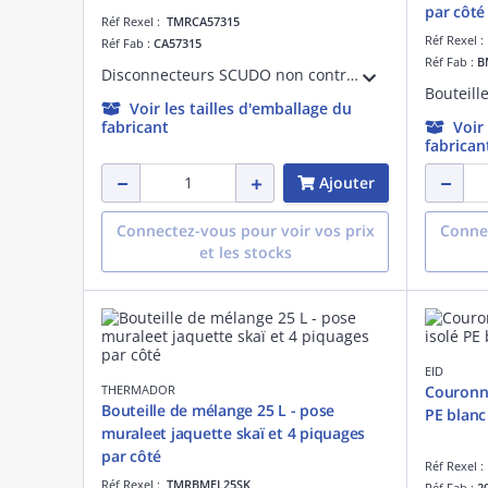
par côté
Réf Rexel :
TMRCA57315
Réf Rexel 
Réf Fab :
CA57315
Réf Fab :
B
Disconnecteurs SCUDO non contrôlable Thermador, NF. Avec raccords unions 1/2'F.
Voir les tailles d'emballage du
fabricant
Voir
fabrican
Ajouter
Connectez-vous pour voir vos prix
Connec
et les stocks
EID
THERMADOR
Couronne
Bouteille de mélange 25 L - pose
PE blanc
muraleet jaquette skaï et 4 piquages
par côté
Réf Rexel 
Réf Rexel :
TMRBMEL25SK
Réf Fab :
2