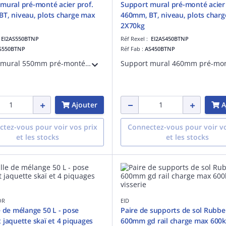
mural pré-monté acier prof.
Support mural pré-monté acier 
T, niveau, plots charge max
460mm, BT, niveau, plots char
2X70kg
:
EI2AS550BTNP
Réf Rexel :
EI2AS450BTNP
S550BTNP
Réf Fab :
AS450BTNP
Support mural 550mm pré-monté pour UE en acier électro-zingué et peinture epoxie RAL9002, barre transversale de 800 mm, molette arrière de réglage acier, 4 vrais plots anti-vibratiles et niveau de positionnement. Poids max de l'unité 90kg.
Ajouter
A
tez-vous pour voir vos prix
Connectez-vous pour voir vo
et les stocks
et les stocks
OR
EID
e de mélange 50 L - pose
Paire de supports de sol Rubbe
 jaquette skaï et 4 piquages
600mm gd rail charge max 600k