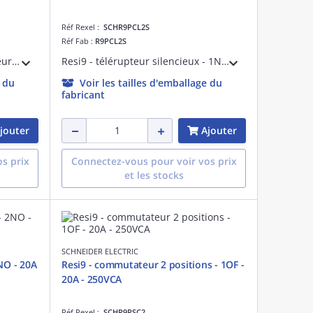
Réf Rexel :
SCHR9PCL2S
Réf Fab :
R9PCL2S
Resi9 XE CT - Combiné contacteur heures creuses 2F 20A + disjoncteur embrochable 1P+N 20A 230V courbe C 3000A - Tension circuit de commande : 230VCA 50Hz - commande manuelle et à distance - NF - Larg. : 4 pas de 9 mm - blanc RAL 9003 - IP20
Resi9 - télérupteur silencieux - 1NO - 16A - 1 module de 18 mm + intercalaire de 9 mm soit une largeur totale de 27 mm
e du
Voir les tailles d'emballage du
fabricant
jouter
Ajouter
s prix
Connectez-vous pour voir vos prix
et les stocks
SCHNEIDER ELECTRIC
NO - 20A
Resi9 - commutateur 2 positions - 1OF -
20A - 250VCA
Réf Rexel :
SCHR9PSC2