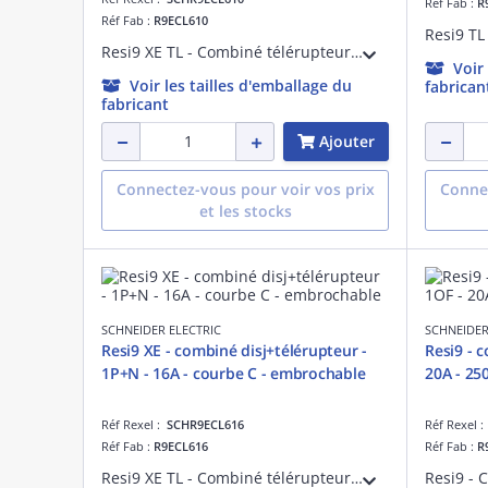
Réf Fab :
R
Réf Fab :
R9ECL610
Resi9 XE TL - Combiné télérupteur 1F + disjoncteur embrochable 1P+N - 10 A 230 V courbe C 3000 A 250 VCA 50 Hz - Commande à distance : bouton-poussoir lumineux 3 mA - NF - Largeur : 4 pas de 9 mm - blanc RAL 9003 - IP20
Voir
Voir les tailles d'emballage du
fabrican
fabricant
Ajouter
Connectez-vous pour voir vos prix
Connec
et les stocks
SCHNEIDER ELECTRIC
SCHNEIDER
Resi9 XE - combiné disj+télérupteur -
Resi9 - 
1P+N - 16A - courbe C - embrochable
20A - 25
Réf Rexel :
SCHR9ECL616
Réf Rexel 
Réf Fab :
R9ECL616
Réf Fab :
R
Resi9 XE TL - Combiné télérupteur 1F + disjoncteur embrochable 1P+N - 16 A 230 V courbe C 3000 A 250 VCA 50 Hz - Commande à distance : bouton-poussoir lumineux 3 mA - NF - Largeur : 4 pas de 9 mm - blanc RAL 9003 - IP20