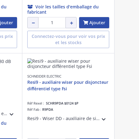
e du
Voir les tailles d'emballage du
fabricant
jouter
Ajouter
s prix
Connectez-vous pour voir vos prix
et les stocks
SCHNEIDER ELECTRIC
Resi9 - auxiliaire wiser pour disjoncteur
différentiel type Fsi
Réf Rexel :
SCHR9PDA $0124 $P
Réf Fab :
R9PDA
Resi9 - Resi9 XP SO - sonnerie - encliquetable sur rail DIN 35mm - 8...12VCA 50/60 Hz - 80dB - puissance consommée 3.6W - larg. 2 pas de 9 mm - blanc RAL9003
Resi9 - Wiser DD - auxiliaire de signalisation à distance pour disjoncteurs différentiels - Contact de signalisation : 1 F/O - Largeur : 1 pas de 9 mm - IP20 - blanc : RAL 9003
e du