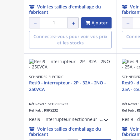
Voir les tailles d'emballage du
Voir
fabricant
fabrican
Ajouter
Connectez-vous pour voir vos prix
Connec
et les stocks
SCHNEIDER ELECTRIC
SCHNEIDER
Resi9 - interrupteur - 2P - 32A - 2NO -
Resi9 - 
250VCA
25A - co
Réf Rexel :
SCHR9PS232
Réf Rexel 
Réf Fab :
R9PS232
Réf Fab :
R
Resi9 - interrupteur-sectionneur - 2P - 32 A - 250 VCA 50/60 Hz - Uimp : 4kV - EN/IEC 60669-1 - NF - Largeur 2 pas de 9 mm - Durée de vie mécanique : 100000 cycles - AC-22 Durée de vie électrique : 30000 cycles - blanc RAL 9003
Voir les tailles d'emballage du
Voir
fabricant
fabrican