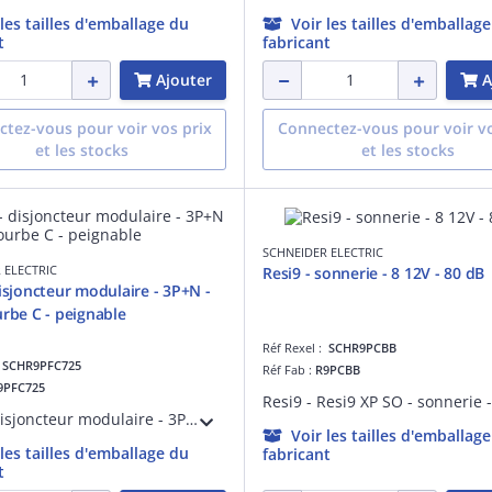
 les tailles d'emballage du
Voir les tailles d'emballag
t
fabricant
Ajouter
A
tez-vous pour voir vos prix
Connectez-vous pour voir vo
et les stocks
et les stocks
SCHNEIDER ELECTRIC
 ELECTRIC
Resi9 - sonnerie - 8 12V - 80 dB
disjoncteur modulaire - 3P+N -
urbe C - peignable
Réf Rexel :
SCHR9PCBB
:
SCHR9PFC725
Réf Fab :
R9PCBB
9PFC725
Resi9 - disjoncteur modulaire - 3P+N - 25A - courbe C - peignable - H85mmxL54mmxP75mm - IP20, IP40 (boitier modulaire) - position du pôle neutre : gauche - déclencheur thermique, magnétique - pouv. de coupure : 3000 A Icn à 400 V CA 50 Hz
Voir les tailles d'emballag
 les tailles d'emballage du
fabricant
t