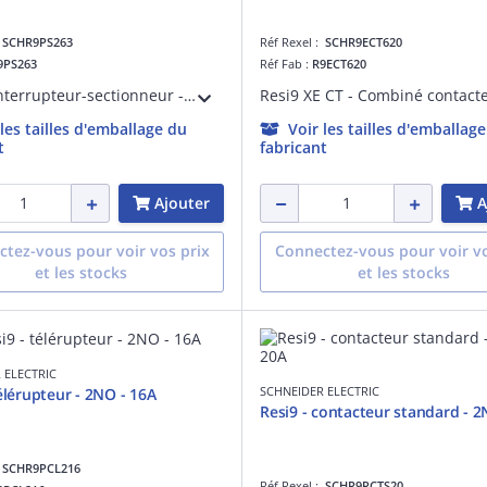
:
SCHR9PS263
Réf Rexel :
SCHR9ECT620
9PS263
Réf Fab :
R9ECT620
Resi9 - interrupteur-sectionneur - 2P 63A - H81mmxL36xP70,5mm - blanc (RAL 9003) - IP20 - catégorie d'emploi : AC-22A - courant assigné d'emploi : 63 A à 415 V CA 50/60 Hz
 les tailles d'emballage du
Voir les tailles d'emballag
t
fabricant
Ajouter
A
tez-vous pour voir vos prix
Connectez-vous pour voir vo
et les stocks
et les stocks
 ELECTRIC
SCHNEIDER ELECTRIC
télérupteur - 2NO - 16A
Resi9 - contacteur standard - 2
:
SCHR9PCL216
Réf Rexel :
SCHR9PCTS20