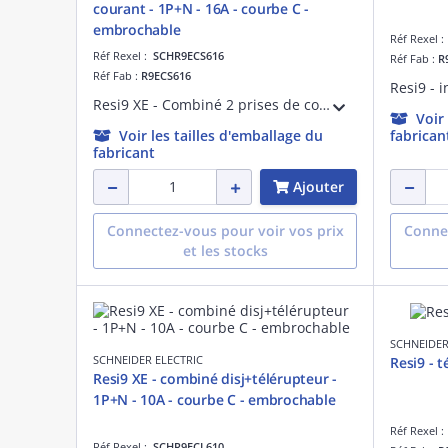
courant - 1P+N - 16A - courbe C -
embrochable
Réf Rexel 
Réf Rexel :
SCHR9ECS616
Réf Fab :
R
Réf Fab :
R9ECS616
Resi9 XE - Combiné 2 prises de courant standard français + disjoncteur embrochable 1P+N 16 A 230 V courbe C 3000 A - prise 16 A 250 VCA 50 Hz - NF - Largeur : 12 pas de 9 mm - blanc RAL 9003 - IP20
Voir
Voir les tailles d'emballage du
fabrican
fabricant
Ajouter
Connectez-vous pour voir vos prix
Connec
et les stocks
SCHNEIDER
SCHNEIDER ELECTRIC
Resi9 - 
Resi9 XE - combiné disj+télérupteur -
1P+N - 10A - courbe C - embrochable
Réf Rexel 
Réf Rexel :
SCHR9ECL610