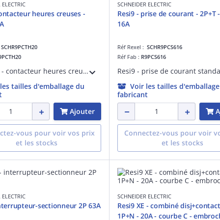
 ELECTRIC
SCHNEIDER ELECTRIC
contacteur heures creuses -
Resi9 - prise de courant - 2P+T -
0A
16A
:
SCHR9PCTH20
Réf Rexel :
SCHR9PCS616
9PCTH20
Réf Fab :
R9PCS616
Resi9 CT - contacteur heures creuses - 2F - 20A - Tension circuit de commande : 230 V CA 50/60 Hz - commande manuelle et à distance - pré-équipé peignable XP - NF - Largeur : 2 pas de 9 mm - blanc RAL 9003 - IP20
 les tailles d'emballage du
Voir les tailles d'emballag
t
fabricant
Ajouter
A
tez-vous pour voir vos prix
Connectez-vous pour voir vo
et les stocks
et les stocks
 ELECTRIC
SCHNEIDER ELECTRIC
interrupteur-sectionneur 2P 63A
Resi9 XE - combiné disj+contact
1P+N - 20A - courbe C - embroc