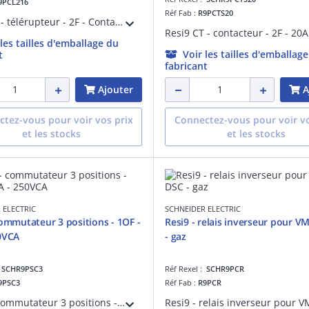
9PCL216
Réf Fab :
R9PCTS20
Resi9 TL - télérupteur - 2F - Contact auxiliare : sans - 250 V CA 50 Hz - Commande à distance : bouton-poussoir lumineux 3mA - NF - Largeur : 2 pas de 9 mm - blanc RAL 9003 - IP20
 les tailles d'emballage du
Voir les tailles d'emballag
t
fabricant
Ajouter
A
tez-vous pour voir vos prix
Connectez-vous pour voir vo
et les stocks
et les stocks
 ELECTRIC
SCHNEIDER ELECTRIC
commutateur 3 positions - 1OF -
Resi9 - relais inverseur pour V
0VCA
- gaz
:
SCHR9PSC3
Réf Rexel :
SCHR9PCR
9PSC3
Réf Fab :
R9PCR
Resi9 - Commutateur 3 positions - 20 A - Contact : 1 F/O - Ue : 250 V CA 50/60 Hz - Ui : 500V CA 50/60 Hz - AC-22 - Marquage : 1 - 0 - 2 - Largeur : 2 pas de 9 mm - NF - IP20 - Durée de vie électrique : 30000 cycles - blanc RAL 9003