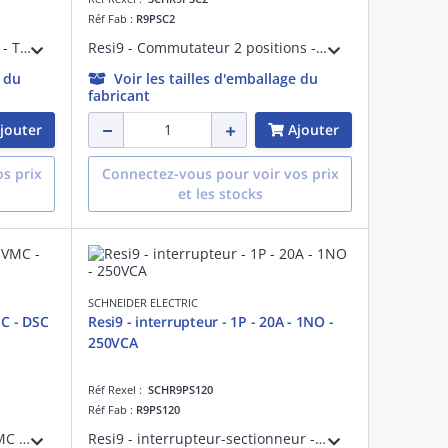
Réf Fab :
R9PSC2
Resi9 CT - contacteur - 2F - 20A - Tension circuit de commande : 230 V CA 50/60 Hz - contrôle à distance - pré-équipé peignable XP - NF - Largeur : 2 pas de 9 mm - blanc RAL 9003 - IP20
Resi9 - Commutateur 2 positions - 20 A - Contact : 1 F/O - Ue : 250 V CA 50/60 Hz - Ui : 500V CA 50/60 Hz - AC-22 - Marquage : 0 - 1 - Largeur : 2 pas de 9 mm - NF - IP20 - Durée de vie électrique : 30000 cycles - blanc RAL 9003
e du
Voir les tailles d'emballage du
fabricant
jouter
Ajouter
s prix
Connectez-vous pour voir vos prix
et les stocks
SCHNEIDER ELECTRIC
MC - DSC
Resi9 - interrupteur - 1P - 20A - 1NO -
250VCA
Réf Rexel :
SCHR9PS120
Réf Fab :
R9PS120
Resi9 - relais inverseur pour VMC - 1P + N - In : 5A 250 V CA 50 Hz - Tension de commande : 24 V CA 50 Hz +/- 10 % - Signalisation : lampe rouge sur la face avant - borne du type à cage 4mm² - Largeur : 2 pas de 9 mm - blanc RAL 9003
Resi9 - interrupteur-sectionneur - 1P - 20 A - 250 VCA 50/60 Hz - Uimp : 4kV - EN/IEC 60669-1 - NF - Largeur 2 pas de 9 mm - Durée de vie mécanique : 100000 cycles - AC-22 Durée de vie électrique : 30000 cycles - blanc RAL 9003