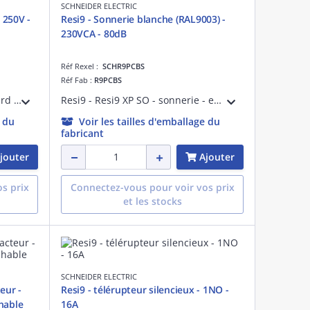
SCHNEIDER ELECTRIC
 250V -
Resi9 - Sonnerie blanche (RAL9003) -
230VCA - 80dB
Réf Rexel :
SCHR9PCBS
Réf Fab :
R9PCBS
Resi9 - prise de courant standard Français - 16 A - 250 VCA 50 Hz - NF - Largeur : 5 pas de 9 mm - blanc RAL 9003 - IP20
Resi9 - Resi9 XP SO - sonnerie - encliquetable sur rail DIN 35mm - 230VCA 50/60 Hz - 80dB - puissance consommée 5.5W - larg. 2 pas de 9 mm - blanc RAL9003
e du
Voir les tailles d'emballage du
fabricant
jouter
Ajouter
s prix
Connectez-vous pour voir vos prix
et les stocks
SCHNEIDER ELECTRIC
eur -
Resi9 - télérupteur silencieux - 1NO -
hable
16A