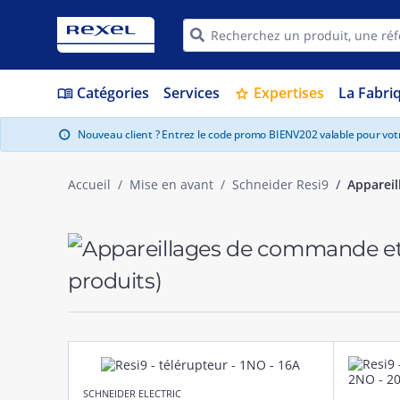
Catégories
Services
Expertises
La Fabri
menu_book
star
Nouveau client ? Entrez le code promo BIENV202 valable pour vo
info
Accueil
Mise en avant
Schneider Resi9
Apparei
produits)
SCHNEIDER ELECTRIC