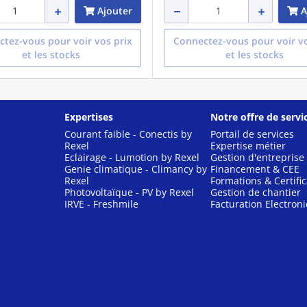
Ajouter
A
tez-vous pour voir vos prix
Connectez-vous pour voir vo
et les stocks
et les stocks
Expertises
Notre offre de servi
Courant faible - Conectis by
Portail de services
Rexel
Expertise métier
Eclairage - Lumotion by Rexel
Gestion d'entreprise
Genie climatique - Climancy by
Financement & CEE
Rexel
Formations & Certific
Photovoltaïque - PV by Rexel
Gestion de chantier
IRVE - Freshmile
Facturation Electron