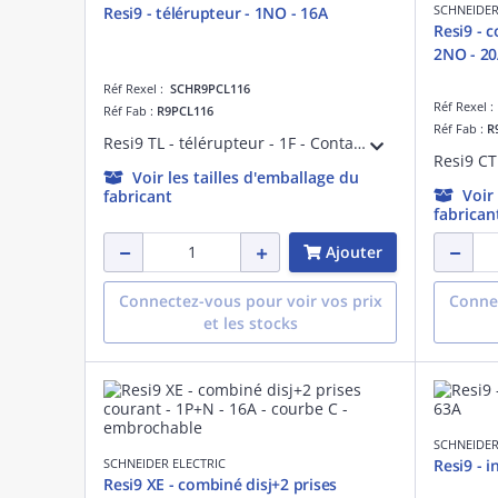
SCHNEIDER
Resi9 - télérupteur - 1NO - 16A
Resi9 - 
2NO - 2
Réf Rexel :
SCHR9PCL116
Réf Rexel 
Réf Fab :
R9PCL116
Réf Fab :
R
Resi9 TL - télérupteur - 1F - Contact auxiliare : sans - 250 V CA 50 Hz - Commande à distance : bouton-poussoir lumineux 3mA - NF - Largeur : 2 pas de 9 mm - blanc RAL 9003 - IP20
Voir les tailles d'emballage du
Voir
fabricant
fabrican
Ajouter
Connectez-vous pour voir vos prix
Connec
et les stocks
SCHNEIDER
SCHNEIDER ELECTRIC
Resi9 - 
Resi9 XE - combiné disj+2 prises