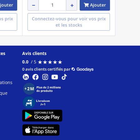
jouter
Ajouter
s prix
Connectez-vous pour voir vos prix
et les stocks
ces
Avis clients
★
★
★
★
★
★
★
★
★
★
0.0
/ 5
0 avis clients certifiés par
ations
ique