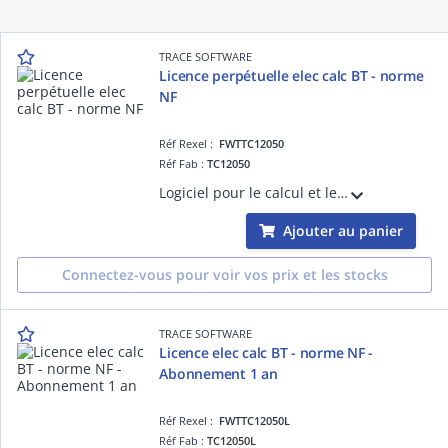
TRACE SOFTWARE
Licence perpétuelle elec calc BT - norme
NF
Réf Rexel :
FWTTC12050
Réf Fab :
TC12050
Logiciel pour le calcul et le dimensionnement d'installations électriques Basse tension (incluant la sélectivité par courbe, la filiation, la limitation, les exports) Norme Française NF-C-15-100 et NF-C-13-200. Version monoposte
Ajouter au panier
Connectez-vous pour voir vos prix et les stocks
TRACE SOFTWARE
Licence elec calc BT - norme NF -
Abonnement 1 an
Réf Rexel :
FWTTC12050L
Réf Fab :
TC12050L