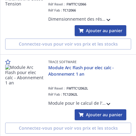
Réf Rexel :
FWTTC12066
Réf Fab :
TC12066
Dimensionnement des réseaux d'auxiliaires (contrôle commande), distribution de prises et/ou éclairages, ..Destiné aux installations basse tension ne relevant d'aucune norme spécifique jusqu'à 1500V.
Ajouter au panier
Connectez-vous pour voir vos prix et les stocks
TRACE SOFTWARE
Module Arc Flash pour elec calc -
Abonnement 1 an
Réf Rexel :
FWTTC12062L
Réf Fab :
TC12062L
Module pour le calcul de l'énergie incidente maximale à la distance de travail, la distance de protection pour l'énergie maximale admissible, la classe des gants (EPI) à utiliser pour prévenir le risque de choc électrique (normes CEI 60903
Ajouter au panier
Connectez-vous pour voir vos prix et les stocks