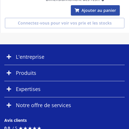
Ajouter au panier
Connectez-vous pour voir vos prix et les stocks
L'entreprise
Produits
Expertises
Notre offre de services
Avis clients
★
★
★
★
★
★
★
★
★
★
0.0
/ 5