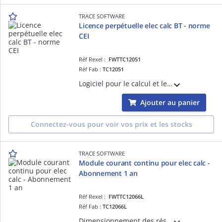
TRACE SOFTWARE
Licence perpétuelle elec calc BT - norme
CEI
Réf Rexel :
FWTTC12051
Réf Fab :
TC12051
Logiciel pour le calcul et le dimensionnement d'installations électriques Basse tension (incluant la sélectivité par courbe, la filiation, la limitation, les exports) Norme internationale CEI. Version monoposte
Ajouter au panier
Connectez-vous pour voir vos prix et les stocks
TRACE SOFTWARE
Module courant continu pour elec calc -
Abonnement 1 an
Réf Rexel :
FWTTC12066L
Réf Fab :
TC12066L
Dimensionnement des réseaux d'auxiliaires (contrôle commande), distribution de prises et/ou éclairages, ..destiné aux installations Basse Tension ne relevant d'aucune norme spécifique jusqu'à 1500V. licence elec calc obligatoire. Abonnement