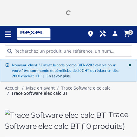
place
handyman
person
shopping_cart
0
G
×
Nouveau client ? Entrez le code promo BIENV202 valable pour
info
votre 1ère commande et bénéficiez de 20€ HT de réduction dès
200€ d'achat HT.
|
En savoir plus
Accueil
Mise en avant
Trace Software elec calc
Trace Software elec calc BT
Trace
Software elec calc BT
(10 produits)