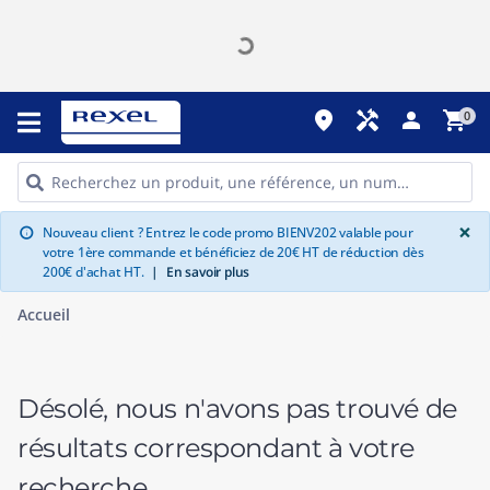
place
handyman
person
shopping_cart
0
G
×
Nouveau client ? Entrez le code promo BIENV202 valable pour
info
votre 1ère commande et bénéficiez de 20€ HT de réduction dès
200€ d'achat HT.
|
En savoir plus
Accueil
Désolé, nous n'avons pas trouvé de
résultats correspondant à votre
recherche