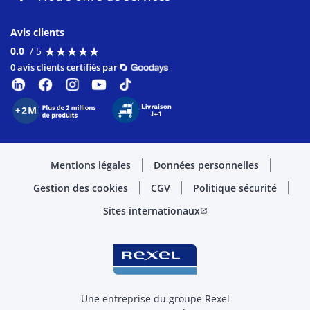
Avis clients
★
★
★
★
★
★
★
★
★
★
0.0
/ 5
0 avis clients certifiés par
Mentions légales
Données personnelles
Gestion des cookies
CGV
Politique sécurité
Sites internationaux
open_in_new
Une entreprise du groupe Rexel