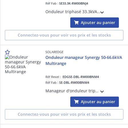
Réf Fab :
SE33.3K-RW00IBNJ4
Onduleur triphasé 33.3kVA, gamme Tertiaire, inclus un inter-sec DC, des parafoudres DC et des 3 paires d'entrées MC4. Option 1 optimiseurs pour 2 panneaux. Option d'ajout de batteries avec des onduleurs HUB triphasés + Batterie 48V.
Ajouter au panier
Connectez-vous pour voir vos prix et les stocks
SOLAREDGE
Onduleur manageur Synergy 50-66.6kVA
Multirange
Réf Rexel :
EDGSE-DBL-RW00IBNM4
Réf Fab :
SE-DBL-RW00IBNM4
Manageur d'onduleur triphasé Synergy MultiRange 50kVA et 66.6kVA, gamme Tertiaire, SANS inter-sec DC, des parafoudres DC et des 8 paires d'entrées MC4, ajoutez 2x Unités de puissance SESUK pour faire un onduleur complet.
Ajouter au panier
Connectez-vous pour voir vos prix et les stocks