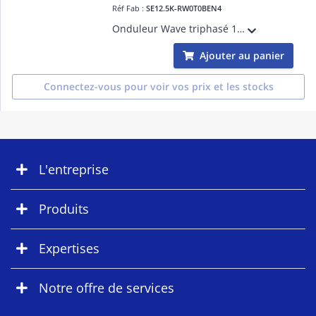
Réf Fab :
SE12.5K-RW0T0BEN4
Onduleur Wave triphasé 12.5kVA, gamme Résidentielle, compatible avec l'écosystème de SolarEdge : Chargeur de VE, et appareils de domotique.
Ajouter au panier
Connectez-vous pour voir vos prix et les stocks
L'entreprise
Produits
Expertises
Notre offre de services