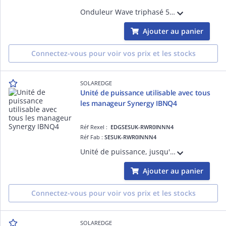
Onduleur Wave triphasé 5kVA BO, pour chaines courtes, gamme Résidentielle, compatible avec l'écosystème de SolarEdge : Chargeur de VE, et appareils de domotique.
Ajouter au panier
Connectez-vous pour voir vos prix et les stocks
SOLAREDGE
Unité de puissance utilisable avec tous
les manageur Synergy IBNQ4
Réf Rexel :
EDGSESUK-RWR0INNN4
Réf Fab :
SESUK-RWR0INNN4
Unité de puissance, jusqu'à 33,3 kW, à associer avec un manageur d'onduleur Synergy. Interchangeable pour tous les managers Synergy. Intègre le Rapid Shut Down pour une tension de sécurité DC en moins de 30 secondes
Ajouter au panier
Connectez-vous pour voir vos prix et les stocks
SOLAREDGE