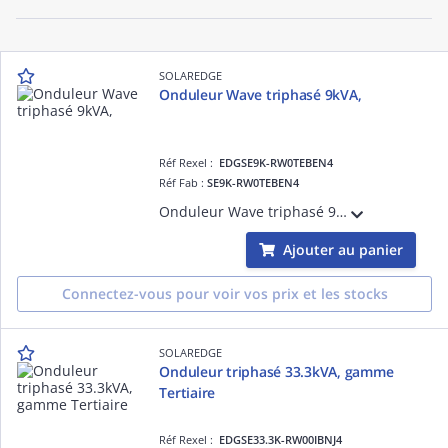
SOLAREDGE
Onduleur Wave triphasé 9kVA,
Réf Rexel :
EDGSE9K-RW0TEBEN4
Réf Fab :
SE9K-RW0TEBEN4
Onduleur Wave triphasé 9kVA, gamme Résidentielle, compatible avec l'écosystème de SolarEdge : Chargeur de VE, et appareils de domotique.
Ajouter au panier
Connectez-vous pour voir vos prix et les stocks
SOLAREDGE
Onduleur triphasé 33.3kVA, gamme
Tertiaire
Réf Rexel :
EDGSE33.3K-RW00IBNJ4