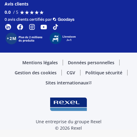
Avis clients
★
★
★
★
★
★
★
★
★
★
0.0
/ 5
0 avis clients certifiés par
Mentions légales
Données personnelles
Gestion des cookies
CGV
Politique sécurité
Sites internationaux
open_in_new
Une entreprise du groupe Rexel
© 2026 Rexel