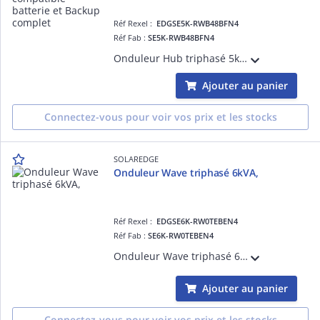
Réf Rexel :
EDGSE5K-RWB48BFN4
Réf Fab :
SE5K-RWB48BFN4
Onduleur Hub triphasé 5kVA, Gamme Résidentielle, pour pouvoir bénéficier d'un Backup, compatible avec l'écosystème de SolarEdge : Interface de Backup 3ph, Batterie 48V, Chargeur de VE, et appareils de domotique.
Ajouter au panier
Connectez-vous pour voir vos prix et les stocks
SOLAREDGE
Onduleur Wave triphasé 6kVA,
Réf Rexel :
EDGSE6K-RW0TEBEN4
Réf Fab :
SE6K-RW0TEBEN4
Onduleur Wave triphasé 6kVA, gamme Résidentielle, compatible avec l'écosystème de SolarEdge : Chargeur de VE, et appareils de domotique.
Ajouter au panier
Connectez-vous pour voir vos prix et les stocks