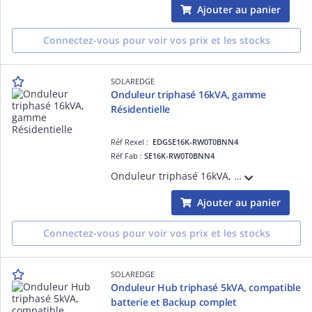
Ajouter au panier
Connectez-vous pour voir vos prix et les stocks
SOLAREDGE
Onduleur triphasé 16kVA, gamme
Résidentielle
Réf Rexel :
EDGSE16K-RW0T0BNN4
Réf Fab :
SE16K-RW0T0BNN4
Onduleur triphasé 16kVA, gamme Résidentielle, compatible avec l'écosystème de SolarEdge : Chargeur de VE, et appareils de domotique. Option 1 optimiseur pour 2 panneaux, validez par le logiciel Designer de SolarEdge
Ajouter au panier
Connectez-vous pour voir vos prix et les stocks
SOLAREDGE
Onduleur Hub triphasé 5kVA, compatible
batterie et Backup complet