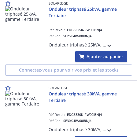
SOLAREDGE
Onduleur triphasé 25kVA, gamme
Tertiaire
Réf Rexel :
EDGSE25K-RW00IBNJ4
Réf Fab :
SE25K-RW00IBNJ4
Onduleur triphasé 25kVA, gamme Tertiaire, inclus un inter-sec DC, des parafoudres DC et des 3 paires d'entrées MC4. Option 1 optimiseurs pour 2 panneaux. Option d'ajout de batteries avec des onduleurs HUB triphasés + Batterie 48V.
Ajouter au panier
Connectez-vous pour voir vos prix et les stocks
SOLAREDGE
Onduleur triphasé 30kVA, gamme
Tertiaire
Réf Rexel :
EDGSE30K-RW00IBNJ4
Réf Fab :
SE30K-RW00IBNJ4
Onduleur triphasé 30kVA, gamme Tertiaire, inclus un inter-sec DC, des parafoudres DC et des 3 paires d'entrées MC4. Option 1 optimiseurs pour 2 panneaux. Option d'ajout de batteries avec des onduleurs HUB triphasés + Batterie 48V.