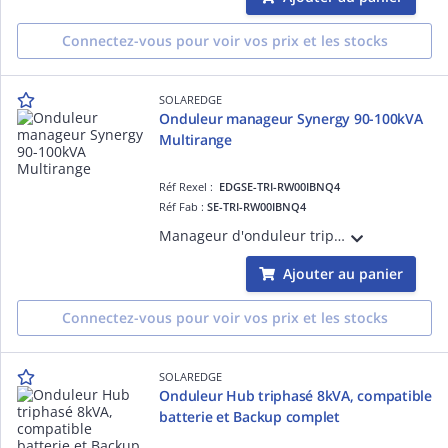
Connectez-vous pour voir vos prix et les stocks
SOLAREDGE
Onduleur manageur Synergy 90-100kVA
Multirange
Réf Rexel :
EDGSE-TRI-RW00IBNQ4
Réf Fab :
SE-TRI-RW00IBNQ4
Manageur d'onduleur triphasé Synergy MultiRange 90kVA et 100kVA, gamme Tertiaire, inclus un inter-sec DC, des parafoudres DC et des 12 paires d'entrées MC4, ajoutez 3x Unités de puissance SESUK pour faire un onduleur complet. .
Ajouter au panier
Connectez-vous pour voir vos prix et les stocks
SOLAREDGE
Onduleur Hub triphasé 8kVA, compatible
batterie et Backup complet