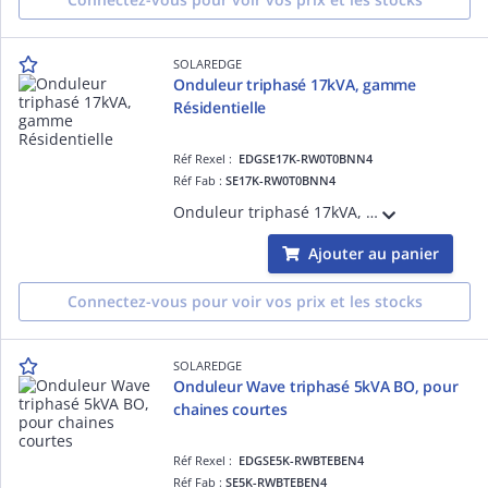
SOLAREDGE
Onduleur triphasé 17kVA, gamme
Résidentielle
Réf Rexel :
EDGSE17K-RW0T0BNN4
Réf Fab :
SE17K-RW0T0BNN4
Onduleur triphasé 17kVA, gamme Résidentielle, compatible avec l'écosystème de SolarEdge : Chargeur de VE, et appareils de domotique. Option 1 optimiseur pour 2 panneaux, validez par le logiciel Designer de SolarEdge
Ajouter au panier
Connectez-vous pour voir vos prix et les stocks
SOLAREDGE
Onduleur Wave triphasé 5kVA BO, pour
chaines courtes
Réf Rexel :
EDGSE5K-RWBTEBEN4
Réf Fab :
SE5K-RWBTEBEN4