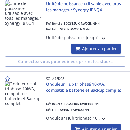
Unité de puissance utilisable avec tous
les manageur Synergy IBNQ4
Réf Rexel :
EDGSESUK-RW00INNN4
Réf Fab :
SESUK-RW00INNN4
Unité de puissance, jusqu'à 33,3 kW, à associer avec un manageur d'onduleur Synergy. Interchangeable pour tous les managers Synergy. Tension de sécurité en moins de 3 minutes.
Ajouter au panier
Connectez-vous pour voir vos prix et les stocks
SOLAREDGE
Onduleur Hub triphasé 10kVA,
compatible batterie et Backup complet
Réf Rexel :
EDGSE10K-RWB48BFN4
Réf Fab :
SE10K-RWB48BFN4
Onduleur Hub triphasé 10kVA, Gamme Résidentielle, pour pouvoir bénéficier d'un Backup, compatible avec l'écosystème de SolarEdge : Interface de Backup 3ph, Batterie 48V, Chargeur de VE, et appareils de domotique.
Ajouter au panier