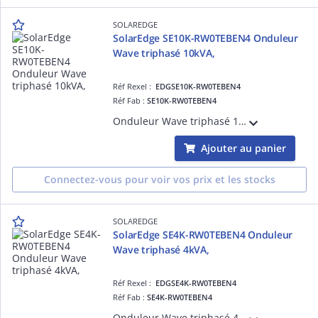
SOLAREDGE
SolarEdge SE10K-RW0TEBEN4 Onduleur
Wave triphasé 10kVA,
Réf Rexel :
EDGSE10K-RW0TEBEN4
Réf Fab :
SE10K-RW0TEBEN4
Onduleur Wave triphasé 10kVA, gamme Résidentielle, compatible avec l'écosystème de SolarEdge : Chargeur de VE, et appareils de domotique.
Ajouter au panier
Connectez-vous pour voir vos prix et les stocks
SOLAREDGE
SolarEdge SE4K-RW0TEBEN4 Onduleur
Wave triphasé 4kVA,
Réf Rexel :
EDGSE4K-RW0TEBEN4
Réf Fab :
SE4K-RW0TEBEN4
Onduleur Wave triphasé 4kVA, gamme Résidentielle, compatible avec l'écosystème de SolarEdge : Chargeur de VE, et appareils de domotique.