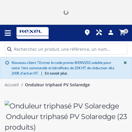
place
handyman
person
shopping_cart
0
G
×
Nouveau client ? Entrez le code promo BIENV202 valable pour
info
votre 1ère commande et bénéficiez de 20€ HT de réduction dès
200€ d'achat HT.
|
En savoir plus
Accueil
Onduleur triphasé PV Solaredge
Onduleur triphasé PV Solaredge
(23
produits)