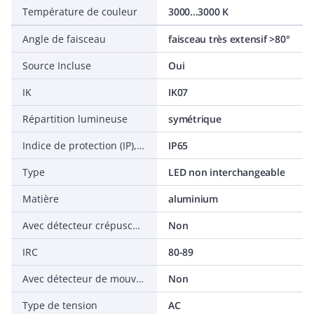
Température de couleur
3000...3000 K
Angle de faisceau
faisceau très extensif >80°
Source Incluse
Oui
IK
IK07
Répartition lumineuse
symétrique
Indice de protection (IP), face avant
IP65
Type
LED non interchangeable
Matière
aluminium
Avec détecteur crépusculaire
Non
IRC
80-89
Avec détecteur de mouvement
Non
Type de tension
AC