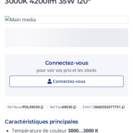
3000K 4200lm 35W 120°
Connectez-vous
pour voir vos prix et les stocks
Connectez-vous
Réf Rexel
POL69030
Réf Fab
69030
EAN13
3666592077751
content_copy
content_copy
content_copy
Caractéristiques principales
Température de couleur
3000...3000
K