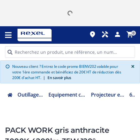
place
handyman
person
shopping_cart
0
G
×
Nouveau client ? Entrez le code promo BIENV202 valable pour
info
votre 1ère commande et bénéficiez de 20€ HT de réduction dès
200€ d'achat HT.
|
En savoir plus
Outillage, mesure et fixation
Equipement chantier, atelier et véhicule
Projecteur et baladeuse de chantier
69030
PACK WORK gris anthracite