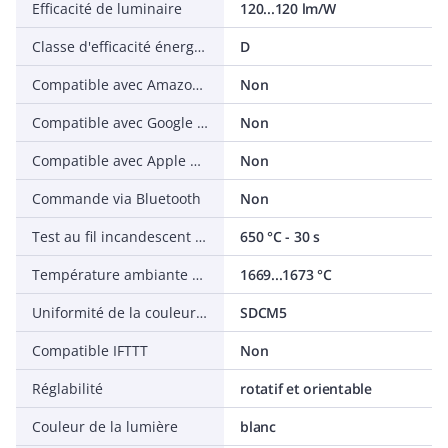
Efficacité de luminaire
120...120 lm/W
Classe d'efficacité énergétique pour la source lumineuse selon dir. UE 2019/2015
D
Compatible avec Amazon Alexa
Non
Compatible avec Google Assistant
Non
Compatible avec Apple HomeKit
Non
Commande via Bluetooth
Non
Test au fil incandescent selon IEC 60695-2-11
650 °C - 30 s
Température ambiante nominale selon IEC 62722-2-1
1669...1673 °C
Uniformité de la couleur (ellipse de McAdam)
SDCM5
Compatible IFTTT
Non
Réglabilité
rotatif et orientable
Couleur de la lumière
blanc