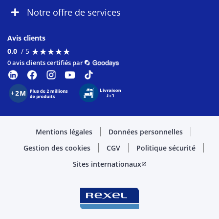
Notre offre de services
Avis clients
★
★
★
★
★
★
★
★
★
★
0.0
/ 5
0 avis clients certifiés par
Mentions légales
Données personnelles
Gestion des cookies
CGV
Politique sécurité
Sites internationaux
open_in_new