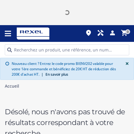
place
handyman
person
shopping_cart
0
G
×
Nouveau client ? Entrez le code promo BIENV202 valable pour
info
votre 1ère commande et bénéficiez de 20€ HT de réduction dès
200€ d'achat HT.
|
En savoir plus
Accueil
Désolé, nous n'avons pas trouvé de
résultats correspondant à votre
recherche