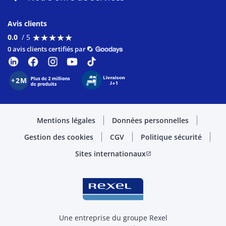
Avis clients
★
★
★
★
★
★
★
★
★
★
0.0
/ 5
0 avis clients certifiés par
Mentions légales
Données personnelles
Gestion des cookies
CGV
Politique sécurité
Sites internationaux
open_in_new
Une entreprise du groupe Rexel