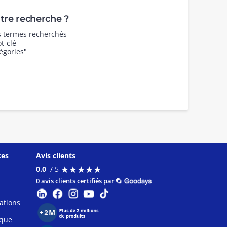
re recherche ?
es termes recherchés
t-clé
égories"
ces
Avis clients
★
★
★
★
★
★
★
★
★
★
0.0
/ 5
0 avis clients certifiés par
ations
ique