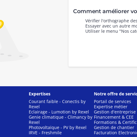
Comment améliorer vot
Vérifier l'orthographe d
Essayer avec un autre mo
Utiliser le menu "Nos cat
Expertises
Notre offre de servi
Courant faible - Conectis by
Portail de services
Rexel
Expertise métier
Eclairage - Lumotion by Rexel
Gestion d'entreprise
Genie climatique - Climancy by
Financement & CEE
Rexel
Formations & Certific
Photovoltaïque - PV by Rexel
Gestion de chantier
IRVE - Freshmile
Facturation Electron