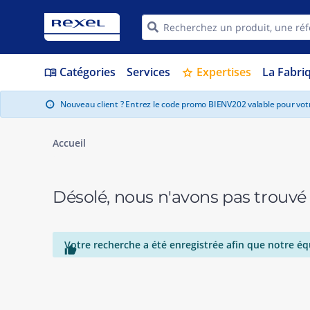
Catégories
Services
Expertises
La Fabri
menu_book
star
Nouveau client ? Entrez le code promo BIENV202 valable pour vo
info
Accueil
Désolé, nous n'avons pas trouvé
Votre recherche a été enregistrée afin que notre éq
