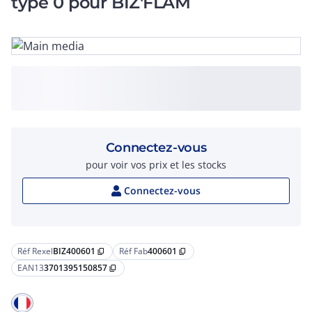
type 0 pour BIZ'FLAM
Connectez-vous
pour voir vos prix et les stocks
Connectez-vous
Réf Rexel
BIZ400601
Réf Fab
400601
content_copy
content_copy
EAN13
3701395150857
content_copy