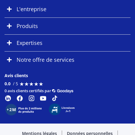
L'entreprise
Produits
Expertises
Notre offre de services
Avis clients
★
★
★
★
★
★
★
★
★
★
0.0
/ 5
0 avis clients certifiés par
Mentions légales
Données personnelles