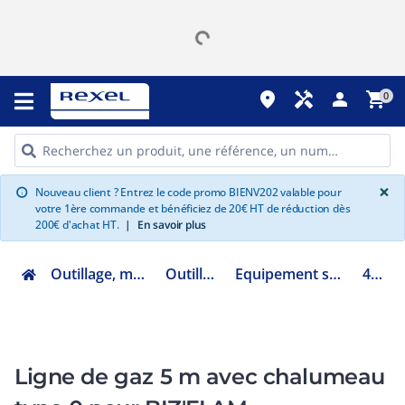
place
handyman
person
shopping_cart
0
G
×
Nouveau client ? Entrez le code promo BIENV202 valable pour
info
votre 1ère commande et bénéficiez de 20€ HT de réduction dès
200€ d'achat HT.
|
En savoir plus
Outillage, mesure et fixation
Outillage à main
Equipement soudure plomberie
400601
Ligne de gaz 5 m avec chalumeau