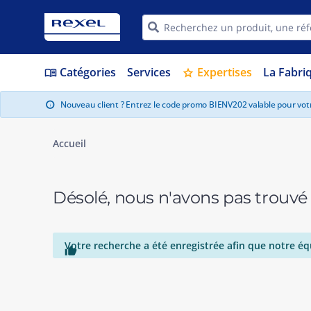
Catégories
Services
Expertises
La Fabri
menu_book
star
Nouveau client ? Entrez le code promo BIENV202 valable pour vo
info
Accueil
Désolé, nous n'avons pas trouvé
Votre recherche a été enregistrée afin que notre éq
