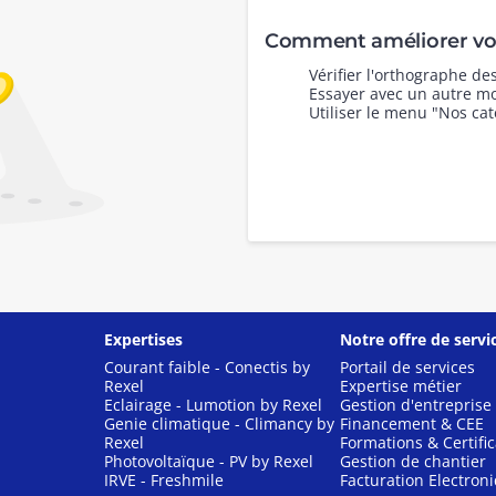
Comment améliorer vot
Vérifier l'orthographe d
Essayer avec un autre mo
Utiliser le menu "Nos cat
Expertises
Notre offre de servi
Courant faible - Conectis by
Portail de services
Rexel
Expertise métier
Eclairage - Lumotion by Rexel
Gestion d'entreprise
Genie climatique - Climancy by
Financement & CEE
Rexel
Formations & Certific
Photovoltaïque - PV by Rexel
Gestion de chantier
IRVE - Freshmile
Facturation Electron