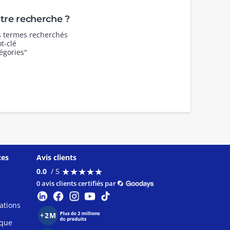
re recherche ?
es termes recherchés
t-clé
égories"
ces
Avis clients
★
★
★
★
★
★
★
★
★
★
0.0
/ 5
0 avis clients certifiés par
ations
ique