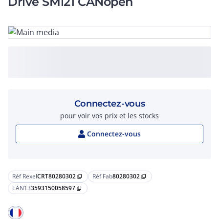
Drive SMi21 CANopen
Connectez-vous
pour voir vos prix et les stocks
Connectez-vous
Réf Rexel
CRT80280302
Réf Fab
80280302
content_copy
content_copy
EAN13
3593150058597
content_copy