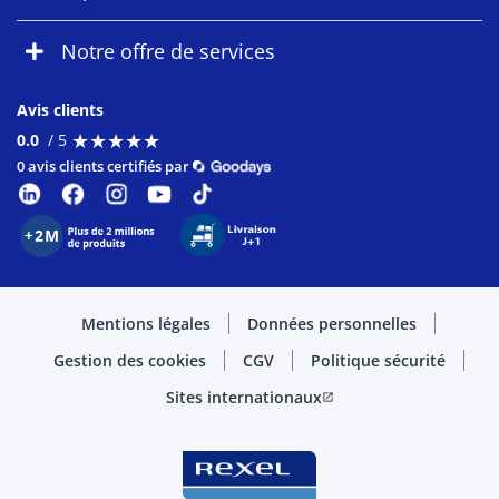
Notre offre de services
Avis clients
★
★
★
★
★
★
★
★
★
★
0.0
/ 5
0 avis clients certifiés par
Mentions légales
Données personnelles
Gestion des cookies
CGV
Politique sécurité
Sites internationaux
open_in_new