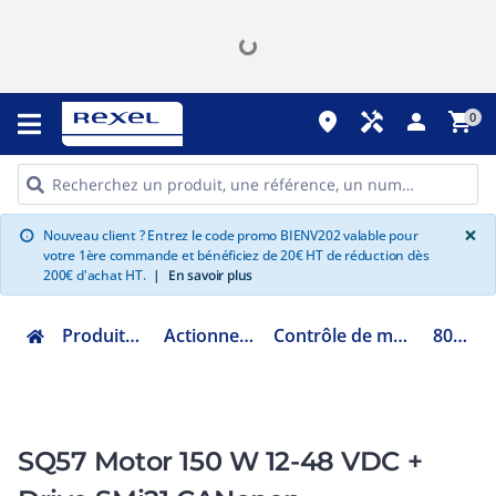
place
handyman
person
shopping_cart
0
G
×
Nouveau client ? Entrez le code promo BIENV202 valable pour
info
votre 1ère commande et bénéficiez de 20€ HT de réduction dès
200€ d'achat HT.
|
En savoir plus
Produits Industriels
Actionneur électrique
Contrôle de mouvement motion
80280302
SQ57 Motor 150 W 12-48 VDC +