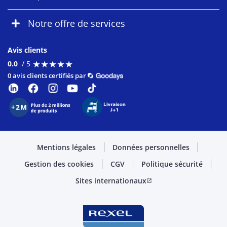
Notre offre de services
Avis clients
★
★
★
★
★
★
★
★
★
★
0.0
/ 5
0 avis clients certifiés par
Mentions légales
Données personnelles
Gestion des cookies
CGV
Politique sécurité
Sites internationaux
open_in_new