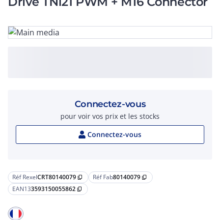
Drive TNi21 PWM + M16 Connector
Connectez-vous
pour voir vos prix et les stocks
Connectez-vous
Réf Rexel
CRT80140079
Réf Fab
80140079
content_copy
content_copy
EAN13
3593150055862
content_copy