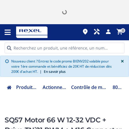
place
handyman
person
shopping_cart
0
G
×
Nouveau client ? Entrez le code promo BIENV202 valable pour
info
votre 1ère commande et bénéficiez de 20€ HT de réduction dès
200€ d'achat HT.
|
En savoir plus
Produits Industriels
Actionneur électrique
Contrôle de mouvement motion
80140079
SQ57 Motor 66 W 12-32 VDC +