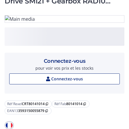
Drive SMi21 + Gearbox RAD10
Ratio 30
Connectez-vous
pour voir vos prix et les stocks
Connectez-vous
Réf Rexel
CRT80141014
Réf Fab
80141014
content_copy
content_copy
EAN13
3593150055879
content_copy