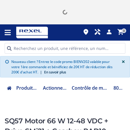
place
handyman
person
shopping_cart
0
G
×
Nouveau client ? Entrez le code promo BIENV202 valable pour
info
votre 1ère commande et bénéficiez de 20€ HT de réduction dès
200€ d'achat HT.
|
En savoir plus
Produits Industriels
Actionneur électrique
Contrôle de mouvement motion
80141014
SQ57 Motor 66 W 12-48 VDC +