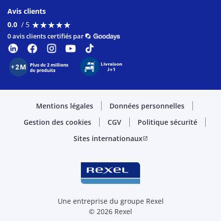
Avis clients
★
★
★
★
★
★
★
★
★
★
0.0
/ 5
0 avis clients certifiés par
Mentions légales
Données personnelles
Gestion des cookies
CGV
Politique sécurité
Sites internationaux
open_in_new
Une entreprise du groupe Rexel
© 2026 Rexel