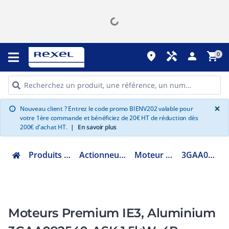
place
handyman
person
shopping_cart
0
G
×
Nouveau client ? Entrez le code promo BIENV202 valable pour
info
votre 1ère commande et bénéficiez de 20€ HT de réduction dès
200€ d'achat HT.
|
En savoir plus
Produits Industriels
Actionneur électrique
Moteur électrique
3GAA092540ASK
Moteurs Premium IE3, Aluminium