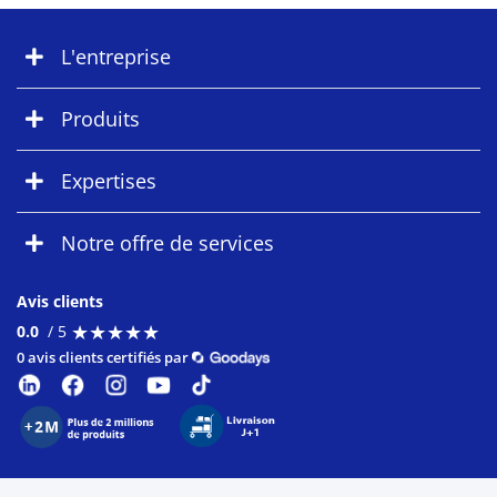
L'entreprise
Produits
Expertises
Notre offre de services
Avis clients
★
★
★
★
★
★
★
★
★
★
0.0
/ 5
0 avis clients certifiés par