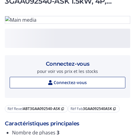
3GAA092540-ASK 1.5kW, 4P,
Frame Size 90
Connectez-vous
pour voir vos prix et les stocks
Connectez-vous
Réf Rexel
ABT3GAA092540-ASK
Réf Fab
3GAA092540ASK
content_copy
content_copy
Caractéristiques principales
Nombre de phases
3