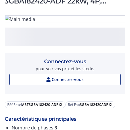
3GBA182420-ADF 22kW, 4P,
Frame Size 180
Connectez-vous
pour voir vos prix et les stocks
Connectez-vous
Réf Rexel
ABT3GBA182420-ADF
Réf Fab
3GBA182420ADF
content_copy
content_copy
Caractéristiques principales
Nombre de phases
3