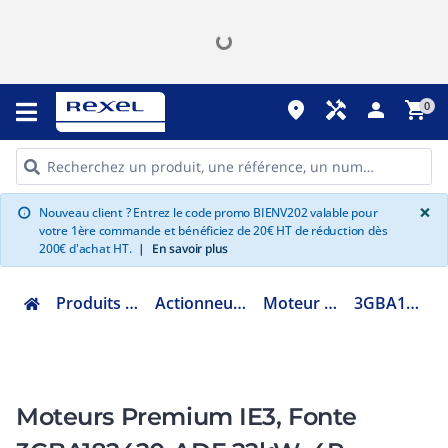
place
handyman
person
shopping_cart
0
G
×
Nouveau client ? Entrez le code promo BIENV202 valable pour
info
votre 1ère commande et bénéficiez de 20€ HT de réduction dès
200€ d'achat HT.
|
En savoir plus
Produits Industriels
Actionneur électrique
Moteur électrique
3GBA182420ADF
Moteurs Premium IE3, Fonte