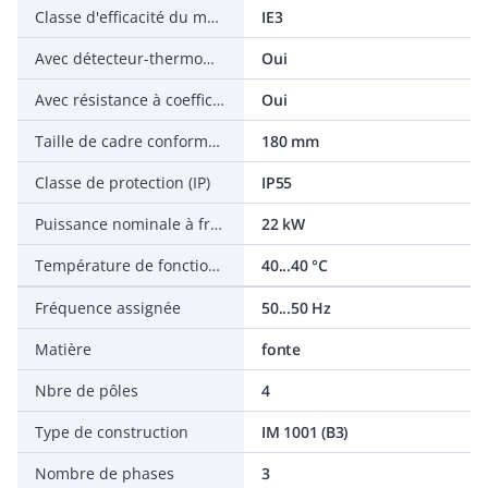
Classe d'efficacité du moteur
IE3
Avec détecteur-thermomètre à résistance (RTD)
Oui
Avec résistance à coefficient de température positif
Oui
Taille de cadre conformément à IEC
180 mm
Classe de protection (IP)
IP55
Puissance nominale à fréquence assignée
22 kW
Température de fonctionnement
40...40 °C
Fréquence assignée
50...50 Hz
Matière
fonte
Nbre de pôles
4
Type de construction
IM 1001 (B3)
Nombre de phases
3