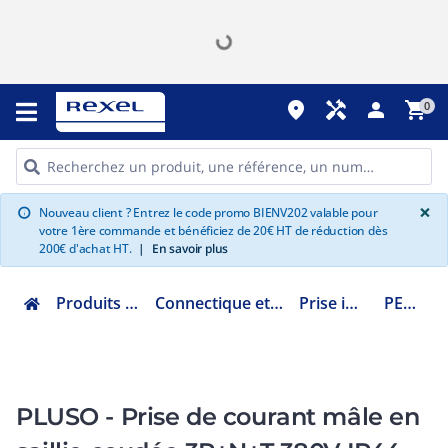
place
handyman
person
shopping_cart
0
G
×
Nouveau client ? Entrez le code promo BIENV202 valable pour
info
votre 1ère commande et bénéficiez de 20€ HT de réduction dès
200€ d'achat HT.
|
En savoir plus
Produits Industriels
Connectique et raccordement
Prise industrielle
PE3265SM
PLUSO - Prise de courant mâle en