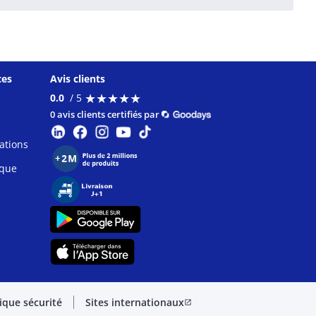
ces
Avis clients
★
★
★
★
★
★
★
★
★
★
0.0
/ 5
0 avis clients certifiés par
ations
ique
tique sécurité
Sites internationaux
open_in_new