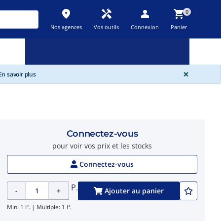
place
handyman
person
shopping_cart
0
Nos agences
Vos outils
Connexion
Panier
Nouveau
Promos
Destockage
feedback
local_offer
new_releases
GLOBA
×
n savoir plus
Connectez-vous
pour voir vos prix et les stocks
Connectez-vous
P.
-
+
Ajouter au panier
Min: 1 P. | Multiple: 1 P.