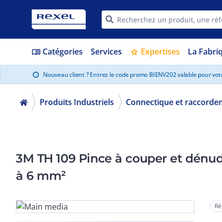
Catégories
Services
Expertises
La Fabri
menu_book
star
Nouveau client ? Entrez le code promo BIENV202 valable pour vo
info
Produits Industriels
Connectique et raccorde
3M TH 109 Pince à couper et dénude
à 6 mm²
Ré