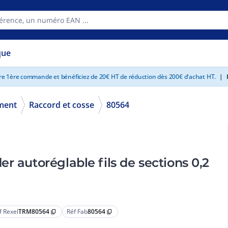
que
tre 1ère commande et bénéficiez de 20€ HT de réduction dès 200€ d'achat HT.
|
E
ment
Raccord et cosse
80564
r autoréglable fils de sections 0,2
f Rexel
TRM80564
Réf Fab
80564
content_copy
content_copy