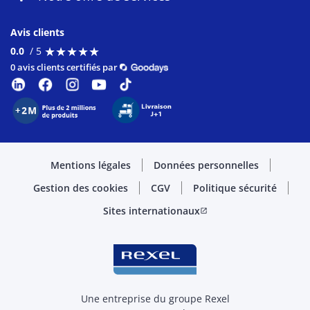
Avis clients
★
★
★
★
★
★
★
★
★
★
0.0
/ 5
0 avis clients certifiés par
Mentions légales
Données personnelles
Gestion des cookies
CGV
Politique sécurité
Sites internationaux
open_in_new
Une entreprise du groupe Rexel