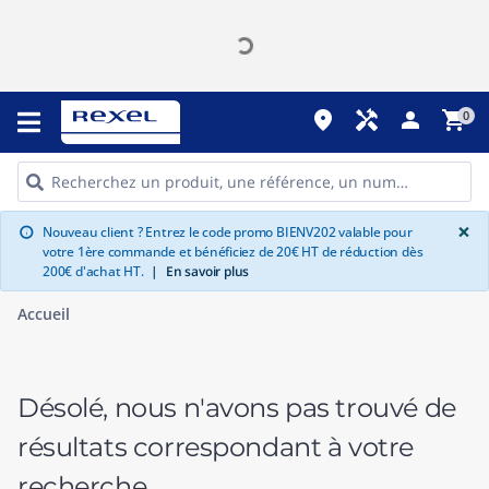
place
handyman
person
shopping_cart
0
G
×
Nouveau client ? Entrez le code promo BIENV202 valable pour
info
votre 1ère commande et bénéficiez de 20€ HT de réduction dès
200€ d'achat HT.
|
En savoir plus
Accueil
Désolé, nous n'avons pas trouvé de
résultats correspondant à votre
recherche