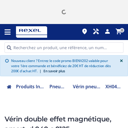
place
handyman
person
shopping_cart
0
G
×
Nouveau client ? Entrez le code promo BIENV202 valable pour
info
votre 1ère commande et bénéficiez de 20€ HT de réduction dès
200€ d'achat HT.
|
En savoir plus
Produits Industriels
Pneumatique
Vérin pneumatique
XH0400125
Vérin double effet magnétique,