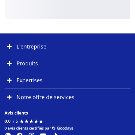
L'entreprise
Produits
Expertises
Notre offre de services
Avis clients
★
★
★
★
★
★
★
★
★
★
0.0
/ 5
0 avis clients certifiés par