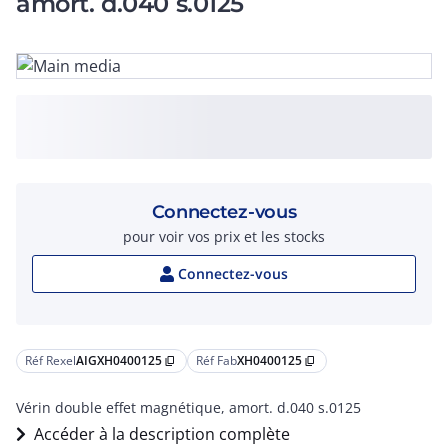
amort. d.040 s.0125
Connectez-vous
pour voir vos prix et les stocks
Connectez-vous
Réf Rexel
AIGXH0400125
Réf Fab
XH0400125
content_copy
content_copy
Vérin double effet magnétique, amort. d.040 s.0125
Accéder à la description complète