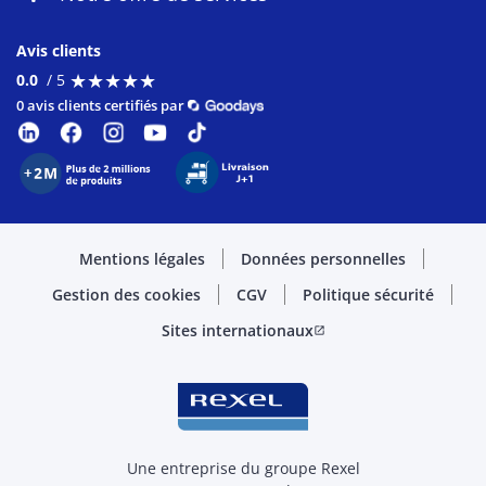
Avis clients
★
★
★
★
★
★
★
★
★
★
0.0
/ 5
0 avis clients certifiés par
Mentions légales
Données personnelles
Gestion des cookies
CGV
Politique sécurité
Sites internationaux
open_in_new
Une entreprise du groupe Rexel