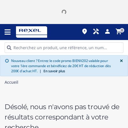
place
handyman
person
shopping_cart
0
G
×
Nouveau client ? Entrez le code promo BIENV202 valable pour
info
votre 1ère commande et bénéficiez de 20€ HT de réduction dès
200€ d'achat HT.
|
En savoir plus
Accueil
Désolé, nous n'avons pas trouvé de
résultats correspondant à votre
recherche