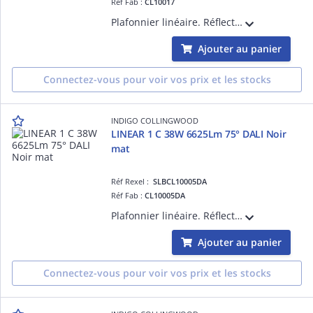
Réf Fab :
CL10017
Plafonnier linéaire. Réflecteur basse luminance. 3000K, 3500K ou 4000K au choix à l'arrière du luminaire. Convertisseur non dimmable intégré dans l'appareil. Possibilité de mise en ligne jusqu'à maximum 25 luminaires.
Ajouter au panier
Connectez-vous pour voir vos prix et les stocks
INDIGO COLLINGWOOD
LINEAR 1 C 38W 6625Lm 75° DALI Noir
mat
Réf Rexel :
SLBCL10005DA
Réf Fab :
CL10005DA
Plafonnier linéaire. Réflecteur basse luminance. 3000K, 3500K ou 4000K au choix à l'arrière du luminaire. Convertisseur dimmable DALI-push intégré dans l'appareil. Possibilité de mise en ligne jusqu'à maximum 25 luminaires.
Ajouter au panier
Connectez-vous pour voir vos prix et les stocks