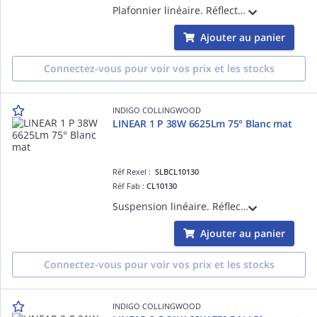
Plafonnier linéaire. Réflecteur basse luminance. 3000K, 3500K ou 4000K au choix à l'arrière du luminaire. Convertisseur non dimmable intégré dans l'appareil. Possibilité de mise en ligne jusqu'à maximum 25 luminaires.
Ajouter au panier
Connectez-vous pour voir vos prix et les stocks
INDIGO COLLINGWOOD
LINEAR 1 P 38W 6625Lm 75° Blanc mat
Réf Rexel :
SLBCL10130
Réf Fab :
CL10130
Suspension linéaire. Réflecteur basse luminance. 3000K, 3500K ou 4000K à sélectionner. Avec câbles de suspension blancs (2m max). Base ronde et câble d'alim blancs (2m) à commander séparément. Convertisseur non dimmable intégré.
Ajouter au panier
Connectez-vous pour voir vos prix et les stocks
INDIGO COLLINGWOOD