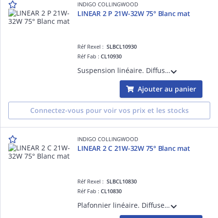
INDIGO COLLINGWOOD
LINEAR 2 P 21W-32W 75° Blanc mat
Réf Rexel :
SLBCL10930
Réf Fab :
CL10930
Suspension linéaire. Diffuseur PC prismatique. 21 ou 32W et 3000K, 3500K ou 4000K à sélectionner. Avec câbles de suspension blancs (2m). Base ronde et câble d'alim blancs à commander séparément. Convertisseur non dimmable intégré.
Ajouter au panier
Connectez-vous pour voir vos prix et les stocks
INDIGO COLLINGWOOD
LINEAR 2 C 21W-32W 75° Blanc mat
Réf Rexel :
SLBCL10830
Réf Fab :
CL10830
Plafonnier linéaire. Diffuseur PC prismatique. 21 ou 32W et 3000K, 3500K ou 4000K au choix à l'arrière du luminaire. Convertisseur non dimmable intégré dans l'appareil. Possibilité de mise en ligne jusqu'à maximum 25 luminaires.