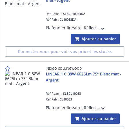
mat - Argent
Réf Rexel :
SLBCL10053DA
Réf Fab :
CL10053DA
Plafonnier linéaire. Réflecteur basse luminance. 3000K, 3500K ou 4000K au choix à l'arrière du luminaire. Convertisseur dimmable DALI-push intégré dans l'appareil. Possibilité de mise en ligne jusqu'à maximum 25 luminaires.
Ajouter au panier
Connectez-vous pour voir vos prix et les stocks
INDIGO COLLINGWOOD
LINEAR 1 C 38W 6625Lm 75° Blanc mat -
Argent
Réf Rexel :
SLBCL10053
Réf Fab :
CL10053
Plafonnier linéaire. Réflecteur basse luminance. 3000K, 3500K ou 4000K au choix à l'arrière du luminaire. Convertisseur non dimmable intégré dans l'appareil. Possibilité de mise en ligne jusqu'à maximum 25 luminaires.
Ajouter au panier