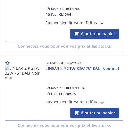
Réf Rexel :
SLBCL10905
Réf Fab :
CL10905
Suspension linéaire. Diffuseur PC prismatique. 21 ou 32W et 3000K, 3500K ou 4000K à sélectionner. Avec câbles de suspension noirs (2m). Base ronde et câble d'alim noirs à commander séparément. Convertisseur non dimmable intégré.
Ajouter au panier
Connectez-vous pour voir vos prix et les stocks
INDIGO COLLINGWOOD
LINEAR 2 P 21W-32W 75° DALI Noir mat
Réf Rexel :
SLBCL10905DA
Réf Fab :
CL10905DA
Suspension linéaire. Diffuseur PC prismatique. 21 ou 32W et 3000K, 3500K ou 4000K à sélectionner. Avec câbles de suspension noirs. Base ronde et câble d'alim noirs à commander séparément. Convertisseur dimmable DALI-push intégré.
Ajouter au panier
Connectez-vous pour voir vos prix et les stocks