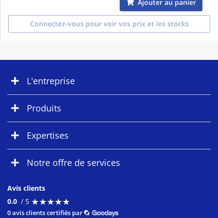
Ajouter au panier
Connectez-vous pour voir vos prix et les stocks
L'entreprise
Produits
Expertises
Notre offre de services
Avis clients
★
★
★
★
★
★
★
★
★
★
0.0
/ 5
0 avis clients certifiés par