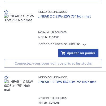
INDIGO COLLINGWOOD
LINEAR 2 C 21W-32W 75° Noir mat
Réf Rexel :
SLBCL10805
Réf Fab :
CL10805
Plafonnier linéaire. Diffuseur PC prismatique. 21 ou 32W et 3000K, 3500K ou 4000K au choix à l'arrière du luminaire. Convertisseur non dimmable intégré dans l'appareil. Possibilité de mise en ligne jusqu'à maximum 25 luminaires.
Ajouter au panier
Connectez-vous pour voir vos prix et les stocks
INDIGO COLLINGWOOD
LINEAR 1 C 38W 6625Lm 75° Noir mat
Réf Rexel :
SLBCL10005
Réf Fab :
CL10005