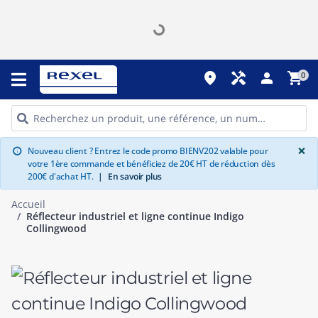
place
handyman
person
shopping_cart
0
G
×
Nouveau client ? Entrez le code promo BIENV202 valable pour
info
votre 1ère commande et bénéficiez de 20€ HT de réduction dès
200€ d'achat HT.
|
En savoir plus
Accueil
Réflecteur industriel et ligne continue Indigo
Collingwood