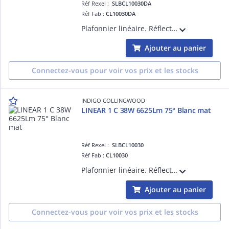
Réf Rexel :
SLBCL10030DA
Réf Fab :
CL10030DA
Plafonnier linéaire. Réflecteur basse luminance. 3000K, 3500K ou 4000K au choix à l'arrière du luminaire. Convertisseur dimmable DALI-push intégré dans l'appareil. Possibilité de mise en ligne jusqu'à maximum 25 luminaires.
Ajouter au panier
Connectez-vous pour voir vos prix et les stocks
INDIGO COLLINGWOOD
LINEAR 1 C 38W 6625Lm 75° Blanc mat
Réf Rexel :
SLBCL10030
Réf Fab :
CL10030
Plafonnier linéaire. Réflecteur basse luminance. 3000K, 3500K ou 4000K au choix à l'arrière du luminaire. Convertisseur non dimmable intégré dans l'appareil. Possibilité de mise en ligne jusqu'à maximum 25 luminaires.
Ajouter au panier
Connectez-vous pour voir vos prix et les stocks