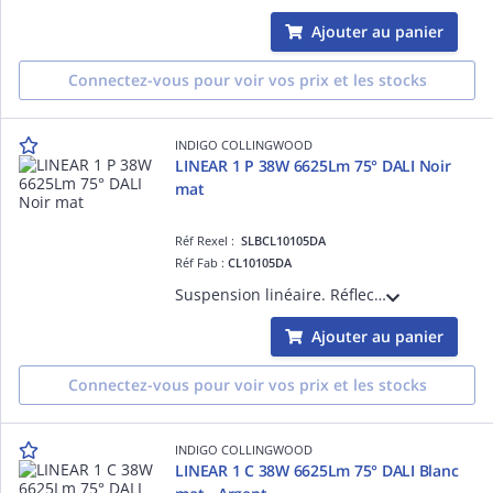
Ajouter au panier
Connectez-vous pour voir vos prix et les stocks
INDIGO COLLINGWOOD
LINEAR 1 P 38W 6625Lm 75° DALI Noir
mat
Réf Rexel :
SLBCL10105DA
Réf Fab :
CL10105DA
Suspension linéaire. Réflecteur basse luminance. 3000K, 3500K ou 4000K à sélectionner. Avec câbles de suspension noirs (2m max). Base ronde et câble d'alim noirs (2m) à commander séparément. Convertisseur dimmable DALI-push intégré.
Ajouter au panier
Connectez-vous pour voir vos prix et les stocks
INDIGO COLLINGWOOD
LINEAR 1 C 38W 6625Lm 75° DALI Blanc