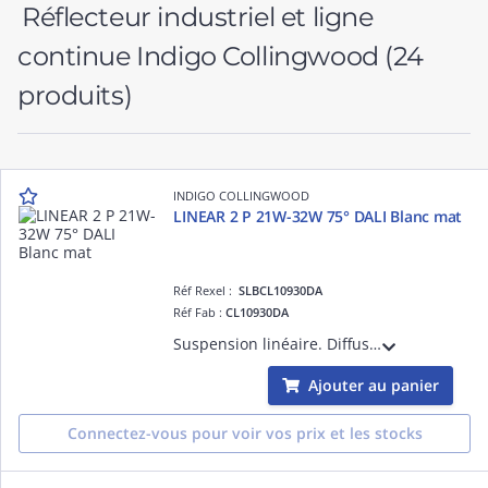
Réflecteur industriel et ligne
continue Indigo Collingwood
(24
produits)
INDIGO COLLINGWOOD
LINEAR 2 P 21W-32W 75° DALI Blanc mat
Réf Rexel :
SLBCL10930DA
Réf Fab :
CL10930DA
Suspension linéaire. Diffuseur PC prismatique. 21 ou 32W et 3000K, 3500K ou 4000K à sélectionner. Avec câbles de suspension blancs. Base ronde et câble d'alim blancs à commander séparément. Convertisseur dimmable DALI-push intégré.
Ajouter au panier
Connectez-vous pour voir vos prix et les stocks