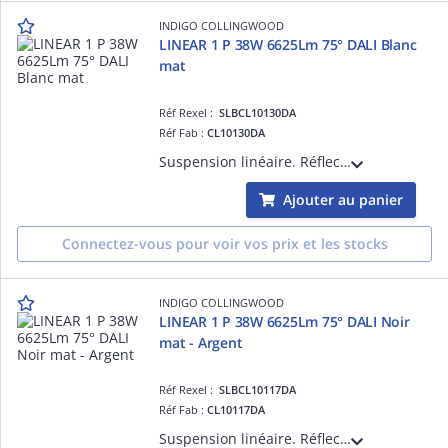
INDIGO COLLINGWOOD
LINEAR 1 P 38W 6625Lm 75° DALI Blanc
mat
Réf Rexel :
SLBCL10130DA
Réf Fab :
CL10130DA
Suspension linéaire. Réflecteur basse luminance. 3000K, 3500K ou 4000K à sélectionner. Avec câbles de suspension blancs (2m max). Base ronde et câble d'alim blancs à commander séparément. Convertisseur dimmable DALI-push intégré.
Ajouter au panier
Connectez-vous pour voir vos prix et les stocks
INDIGO COLLINGWOOD
LINEAR 1 P 38W 6625Lm 75° DALI Noir
mat - Argent
Réf Rexel :
SLBCL10117DA
Réf Fab :
CL10117DA
Suspension linéaire. Réflecteur basse luminance. 3000K, 3500K ou 4000K à sélectionner. Avec câbles de suspension noirs (2m max). Base ronde et câble d'alim noirs (2m) à commander séparément. Convertisseur dimmable DALI-push intégré.