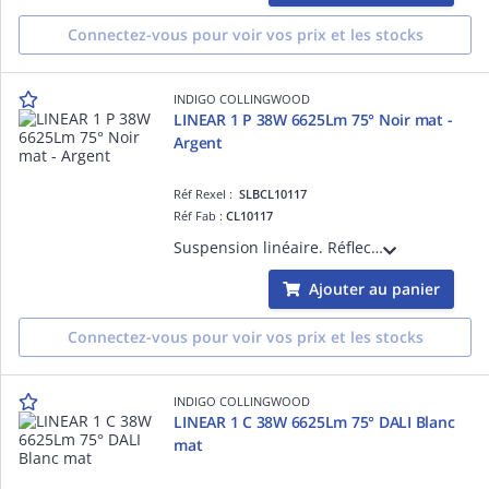
Connectez-vous pour voir vos prix et les stocks
INDIGO COLLINGWOOD
LINEAR 1 P 38W 6625Lm 75° Noir mat -
Argent
Réf Rexel :
SLBCL10117
Réf Fab :
CL10117
Suspension linéaire. Réflecteur basse luminance. 3000K, 3500K ou 4000K à sélectionner. Avec câbles de suspension noirs (2m max). Base ronde et câble d'alimentation noirs (2m) à commander séparément. Convertisseur non dimmable intégré.
Ajouter au panier
Connectez-vous pour voir vos prix et les stocks
INDIGO COLLINGWOOD
LINEAR 1 C 38W 6625Lm 75° DALI Blanc
mat