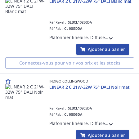
LINEAR 2 C 21W-32W 75° DALI Blanc mat
Réf Rexel :
SLBCL10830DA
Réf Fab :
CL10830DA
Plafonnier linéaire. Diffuseur PC prismatique. 21 ou 32W et 3000K, 3500K ou 4000K au choix à l'arrière du luminaire. Convertisseur dimmable DALI-push intégré dans l'appareil. Possibilité de mise en ligne jusqu'à maximum 25 luminaires.
Ajouter au panier
Connectez-vous pour voir vos prix et les stocks
INDIGO COLLINGWOOD
LINEAR 2 C 21W-32W 75° DALI Noir mat
Réf Rexel :
SLBCL10805DA
Réf Fab :
CL10805DA
Plafonnier linéaire. Diffuseur PC prismatique. 21 ou 32W et 3000K, 3500K ou 4000K au choix à l'arrière du luminaire. Convertisseur dimmable DALI-push intégré dans l'appareil. Possibilité de mise en ligne jusqu'à maximum 25 luminaires.
Ajouter au panier