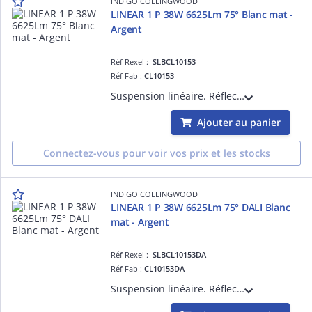
INDIGO COLLINGWOOD
LINEAR 1 P 38W 6625Lm 75° Blanc mat -
Argent
Réf Rexel :
SLBCL10153
Réf Fab :
CL10153
Suspension linéaire. Réflecteur basse luminance. 3000K, 3500K ou 4000K à sélectionner. Avec câbles de suspension blancs (2m max). Base ronde et câble d'alim blancs (2m) à commander séparément. Convertisseur non dimmable intégré.
Ajouter au panier
Connectez-vous pour voir vos prix et les stocks
INDIGO COLLINGWOOD
LINEAR 1 P 38W 6625Lm 75° DALI Blanc
mat - Argent
Réf Rexel :
SLBCL10153DA
Réf Fab :
CL10153DA
Suspension linéaire. Réflecteur basse luminance. 3000K, 3500K ou 4000K à sélectionner. Avec câbles de suspension blancs (2m max). Base ronde et câble d'alim blancs à commander séparément. Convertisseur dimmable DALI-push intégré.