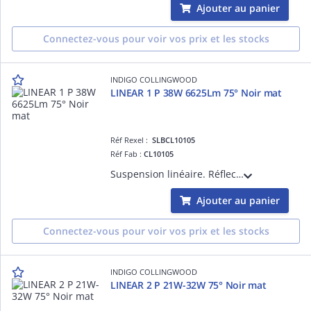
Ajouter au panier
Connectez-vous pour voir vos prix et les stocks
INDIGO COLLINGWOOD
LINEAR 1 P 38W 6625Lm 75° Noir mat
Réf Rexel :
SLBCL10105
Réf Fab :
CL10105
Suspension linéaire. Réflecteur basse luminance. 3000K, 3500K ou 4000K à sélectionner. Avec câbles de suspension noirs (2m max). Base ronde et câble d'alimentation noirs (2m) à commander séparément. Convertisseur non dimmable intégré.
Ajouter au panier
Connectez-vous pour voir vos prix et les stocks
INDIGO COLLINGWOOD
LINEAR 2 P 21W-32W 75° Noir mat