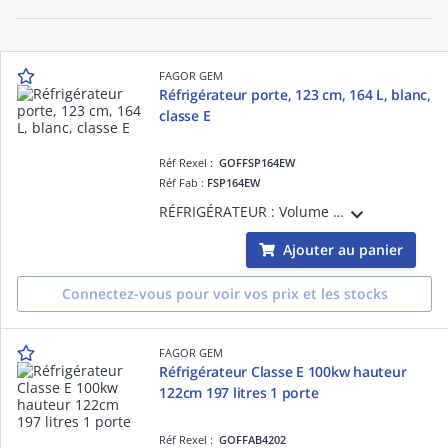
FAGOR GEM
Réfrigérateur porte, 123 cm, 164 L, blanc,
classe E
Réf Rexel :
GOFFSP164EW
Réf Fab :
FSP164EW
RÉFRIGÉRATEUR : Volume utile : 140 L, froid statique dégivrage manuel, thermostat mécanique, 2 clayettes verre, 3 balconnets transparents, congelateur 4X: Volume utile : 24 L, froid statique, Dégivrage manuel
Ajouter au panier
Connectez-vous pour voir vos prix et les stocks
FAGOR GEM
Réfrigérateur Classe E 100kw hauteur
122cm 197 litres 1 porte
Réf Rexel :
GOFFAB4202