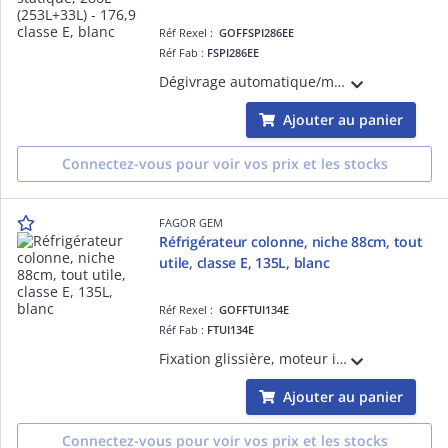
Réf Rexel :
GOFFSPI286EE
Réf Fab :
FSPI286EE
Dégivrage automatique/manuel, Moteur Inverter, 37 Db, cogélateur 4 X, thermostat électronique, éclairage LED, 3 clayettes en verre, 3 balconnets, 1 dessus de bac à légume, alarme porte ouverte, fixation glissières, porte réversible
Ajouter au panier
Connectez-vous pour voir vos prix et les stocks
FAGOR GEM
Réfrigérateur colonne, niche 88cm, tout
utile, classe E, 135L, blanc
Réf Rexel :
GOFFTUI134E
Réf Fab :
FTUI134E
Fixation glissière, moteur induction, froid statique, dégivrage automatique, thermostat électronique LED, 2 clayettes verres, 3 balconnets, 1 dessus de bac à légumes, 1 bacs à légumes, 1 support à oeufs, porte réversible
Ajouter au panier
Connectez-vous pour voir vos prix et les stocks