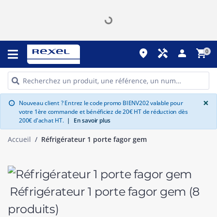
place
handyman
person
shopping_cart
0
G
×
Nouveau client ? Entrez le code promo BIENV202 valable pour
info
votre 1ère commande et bénéficiez de 20€ HT de réduction dès
200€ d'achat HT.
|
En savoir plus
Accueil
Réfrigérateur 1 porte fagor gem
Réfrigérateur 1 porte fagor gem
(8
produits)