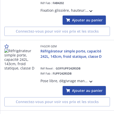
Réf Fab :
FAB4202
Fixation glissière, hauteur: 1,22m, finition calyette silver, froid statique, dégivrage automatique, thermostat mécanique, éclairage LED
Ajouter au panier
Connectez-vous pour voir vos prix et les stocks
FAGOR GEM
Réfrigérateur simple porte, capacité
242L, 143cm, froid statique, classe D
Réf Rexel :
GOFFUPP242RSDB
Réf Fab :
FUPP242RSDB
Pose libre, dégivrage manuel, thermostat mécanique, 4 clayettes, 4 balconnets transparents, 1 dessus de bac à légumes, 1 bac à légumes, poignée externe, porte réversible, autonomie en cas de coupure de courant: 10H
Ajouter au panier
Connectez-vous pour voir vos prix et les stocks