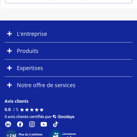
L'entreprise
Produits
Expertises
Notre offre de services
Avis clients
★
★
★
★
★
★
★
★
★
★
0.0
/ 5
0 avis clients certifiés par