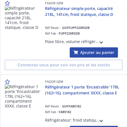
FAGOR GEM
Réfrigérateur simple porte, capacité
218L, 141cm, froid statique, classe D
Réf Rexel :
GOFFUPP220RSDB
Réf Fab :
FUPP220RSDB
Pose libre, volume réfrigérateur 194L, volume congélateur 24L, dégivrage manuel, thermostat mécanique, 3 clayettes, 4 balconnets transparents, 1 dessus de bac à légumes, 1 bac à légumes, poignée externe, porte réversible
Ajouter au panier
Connectez-vous pour voir vos prix et les stocks
FAGOR GEM
Réfrigérateur 1 porte 'Encastrable' 178L
(162+16), compartiment XXXX, classe E
Réf Rexel :
GOFFAB5182
Réf Fab :
FAB5182
Réfrigérateur: froid statique, dégivrage automatique, thermostat mécanique, éclairage : LED, 3 clayettes verre, 3 balconnets, 1 dessus de bac à légumes, 1 bac à légumes, contre-porte non modulable, congélateur dégivrage manuel