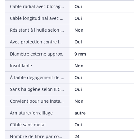
Câble radial avec blocage d'eau
Oui
Câble longitudinal avec blocage d'eau
Oui
Résistant à l'huile selon IEC 60811-404
Non
Avec protection contre les rongeurs
Oui
Diamètre externe approx.
9 mm
Insufflable
Non
À faible dégagement de fumée selon IEC 61034-2
Oui
Sans halogène selon IEC 60754-2
Oui
Convient pour une installation dans le sol
Non
Armature/ferraillage
autre
Câble sans métal
Oui
Nombre de fibre par conducteur
24