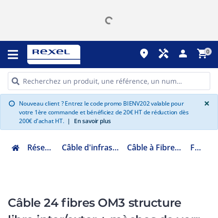
place
handyman
person
shopping_cart
0
G
×
Nouveau client ? Entrez le code promo BIENV202 valable pour
info
votre 1ère commande et bénéficiez de 20€ HT de réduction dès
200€ d'achat HT.
|
En savoir plus
Réseau informatique
Câble d'infrastructure LAN cuivre et fibre
Câble à Fibre optique RESEAU LAN MAN
FO24B3FRLST
Câble 24 fibres OM3 structure