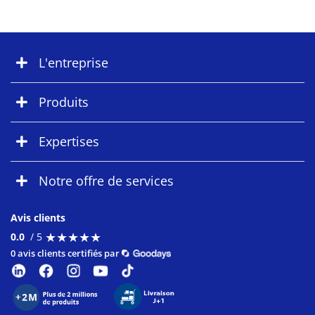
L'entreprise
Produits
Expertises
Notre offre de services
Avis clients
★
★
★
★
★
★
★
★
★
★
0.0
/ 5
0 avis clients certifiés par