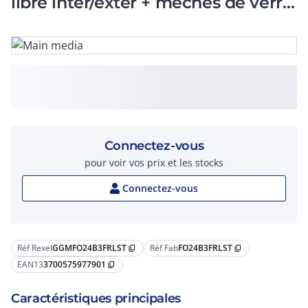
libre inter/exter + mèches de verre
gaine LSOH Cca
Connectez-vous
pour voir vos prix et les stocks
Connectez-vous
Réf Rexel
GGMFO24B3FRLST
Réf Fab
FO24B3FRLST
content_copy
content_copy
EAN13
3700575977901
content_copy
Caractéristiques principales