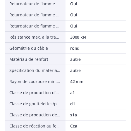
Retardateur de flamme selon IEC 60332-3-24 (Cat C)
Oui
Retardateur de flamme selon IEC 60332-3-21 (Cat A F/R)
Oui
Retardateur de flamme selon IEC 60332-1-2
Oui
Résistance max. à la traction pendant l'installation
3000 kN
Géométrie du câble
rond
Matériau de renfort
autre
Spécification du matériau gaine externe
autre
Rayon de courbure min. admis, application stationnaire/installation permanente
42 mm
Classe de production d'acide selon EN 13501-7
a1
Classe de gouttelettes/particules enflammées selon EN 13501-6
d1
Classe de production de fumée selon EN 13501-6
s1a
Classe de réaction au feu selon EN 13501-6
Cca