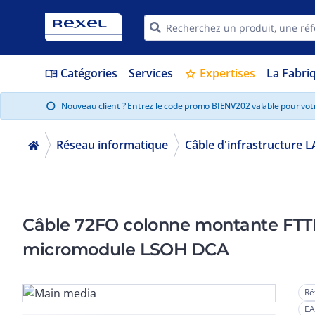
Catégories
Services
Expertises
La Fabri
menu_book
star
Nouveau client ? Entrez le code promo BIENV202 valable pour vo
info
Réseau informatique
Câble d'infrastructure L
Câble 72FO colonne montante FTTH
micromodule LSOH DCA
Ré
EA