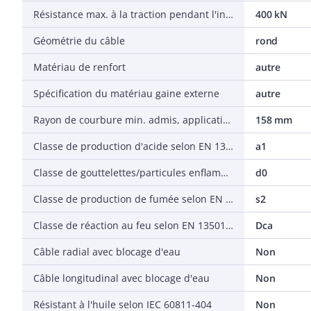
Résistance max. à la traction pendant l'installation
400 kN
Géométrie du câble
rond
Matériau de renfort
autre
Spécification du matériau gaine externe
autre
Rayon de courbure min. admis, application stationnaire/installation permanente
158 mm
Classe de production d'acide selon EN 13501-7
a1
Classe de gouttelettes/particules enflammées selon EN 13501-6
d0
Classe de production de fumée selon EN 13501-6
s2
Classe de réaction au feu selon EN 13501-6
Dca
Câble radial avec blocage d'eau
Non
Câble longitudinal avec blocage d'eau
Non
Résistant à l'huile selon IEC 60811-404
Non