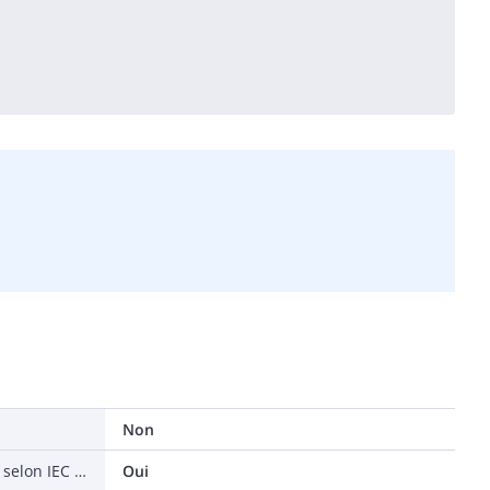
Non
À faible dégagement de fumée selon IEC 61034-2
Oui