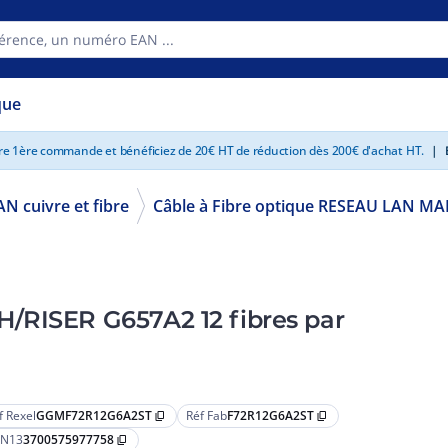
que
tre 1ère commande et bénéficiez de 20€ HT de réduction dès 200€ d'achat HT.
|
E
AN cuivre et fibre
Câble à Fibre optique RESEAU LAN M
/RISER G657A2 12 fibres par
f Rexel
GGMF72R12G6A2ST
Réf Fab
F72R12G6A2ST
content_copy
content_copy
N13
3700575977758
content_copy