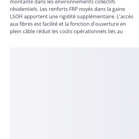
montante dans les environnements collectifs
passage).La technologie micromodules offre quant à
résidentiels. Les renforts FRP noyés dans la gaine
elle la possibilité d'ouvrir les tubes / modules et
LSOH apportent une rigidité supplémentaire. L'accès
d'accéder aux fibres sans outils. Modularité de 6
aux fibres est facilité et la fonction d'ouverture en
plein câble réduit les coûts opérationnels liés au