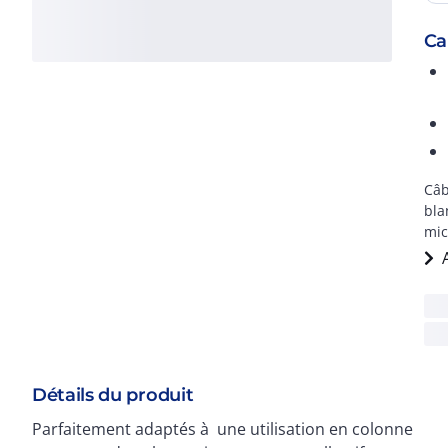
Ca
Câb
bla
mic
Détails du produit
Parfaitement adaptés à une utilisation en colonne
raccordement des boîtes de palier (câbles en