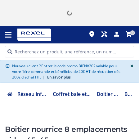
place
handyman
person
shopping_cart
0
G
×
Nouveau client ? Entrez le code promo BIENV202 valable pour
info
votre 1ère commande et bénéficiez de 20€ HT de réduction dès
200€ d'achat HT.
|
En savoir plus
Réseau informatique
Coffret baie et accessoires
Boitier nourrice
BN8A
Boitier nourrice 8 emplacements