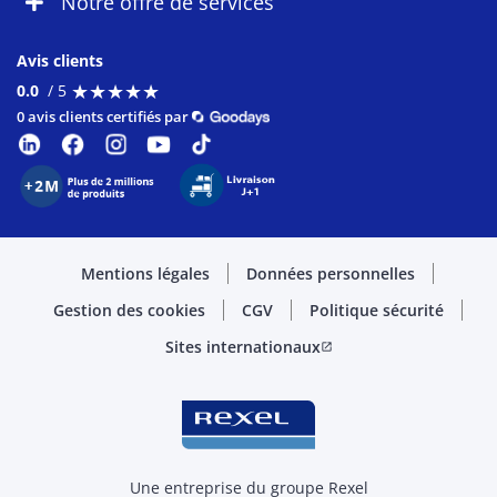
Notre offre de services
Avis clients
★
★
★
★
★
★
★
★
★
★
0.0
/ 5
0 avis clients certifiés par
Mentions légales
Données personnelles
Gestion des cookies
CGV
Politique sécurité
Sites internationaux
open_in_new
Une entreprise du groupe Rexel