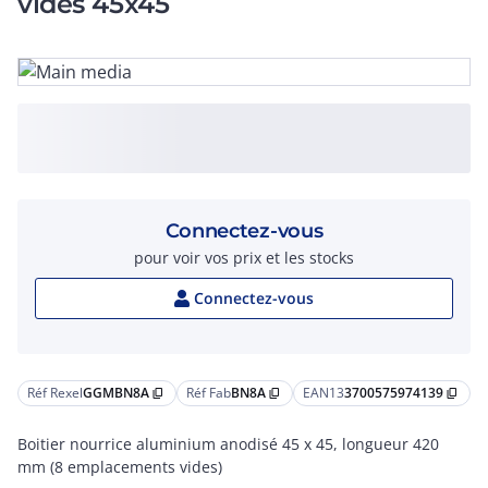
vides 45x45
Connectez-vous
pour voir vos prix et les stocks
Connectez-vous
Réf Rexel
GGMBN8A
Réf Fab
BN8A
EAN13
3700575974139
content_copy
content_copy
content_copy
Boitier nourrice aluminium anodisé 45 x 45, longueur 420
mm (8 emplacements vides)