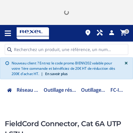
place
handyman
person
shopping_cart
0
G
×
Nouveau client ? Entrez le code promo BIENV202 valable pour
info
votre 1ère commande et bénéficiez de 20€ HT de réduction dès
200€ d'achat HT.
|
En savoir plus
Réseau informatique
Outillage réseau informatique
Outillage réseau cuivre
FC-ICC/Y3MWH
FieldCord Connector, Cat 6A UTP