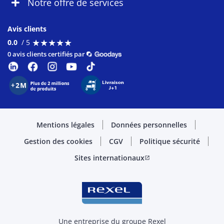
Notre offre de services
Avis clients
★
★
★
★
★
★
★
★
★
★
0.0
/ 5
0 avis clients certifiés par
Mentions légales
Données personnelles
Gestion des cookies
CGV
Politique sécurité
Sites internationaux
open_in_new
Une entreprise du groupe Rexel