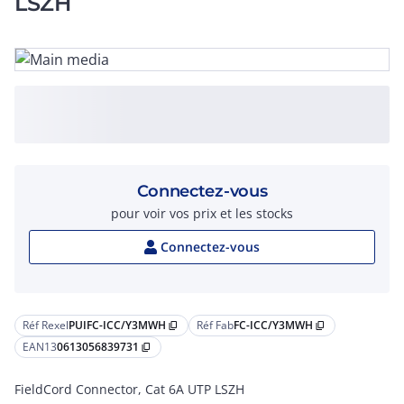
LSZH
Connectez-vous
pour voir vos prix et les stocks
Connectez-vous
Réf Rexel
PUIFC-ICC/Y3MWH
Réf Fab
FC-ICC/Y3MWH
content_copy
content_copy
EAN13
0613056839731
content_copy
FieldCord Connector, Cat 6A UTP LSZH