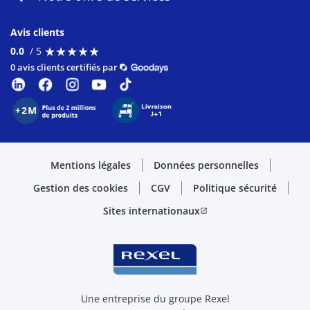
Avis clients
★
★
★
★
★
★
★
★
★
★
0.0
/ 5
0 avis clients certifiés par
Mentions légales
Données personnelles
Gestion des cookies
CGV
Politique sécurité
Sites internationaux
open_in_new
Une entreprise du groupe Rexel