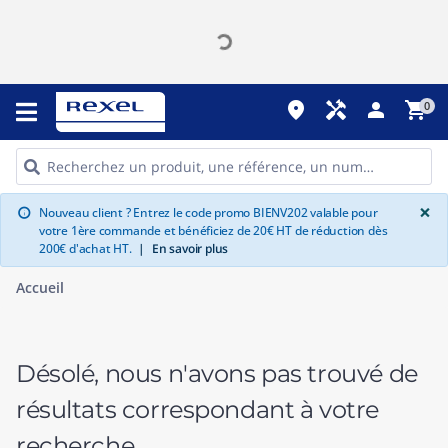
place
handyman
person
shopping_cart
0
G
×
Nouveau client ? Entrez le code promo BIENV202 valable pour
info
votre 1ère commande et bénéficiez de 20€ HT de réduction dès
200€ d'achat HT.
|
En savoir plus
Accueil
Désolé, nous n'avons pas trouvé de
résultats correspondant à votre
recherche