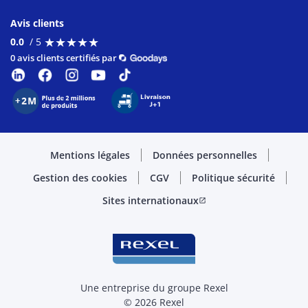
Avis clients
★
★
★
★
★
★
★
★
★
★
0.0
/ 5
0 avis clients certifiés par
Mentions légales
Données personnelles
Gestion des cookies
CGV
Politique sécurité
Sites internationaux
open_in_new
Une entreprise du groupe Rexel
© 2026 Rexel