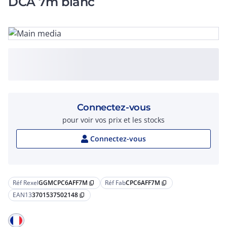
DCA 7m blanc
Connectez-vous
pour voir vos prix et les stocks
Connectez-vous
Réf Rexel
GGMCPC6AFF7M
Réf Fab
CPC6AFF7M
content_copy
content_copy
EAN13
3701537502148
content_copy