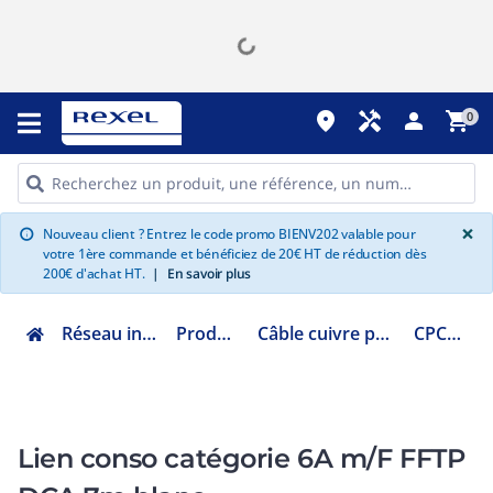
place
handyman
person
shopping_cart
0
G
×
Nouveau client ? Entrez le code promo BIENV202 valable pour
info
votre 1ère commande et bénéficiez de 20€ HT de réduction dès
200€ d'achat HT.
|
En savoir plus
Réseau informatique
Produit cuivre
Câble cuivre préconnectorisé
CPC6AFF7M
Lien conso catégorie 6A m/F FFTP