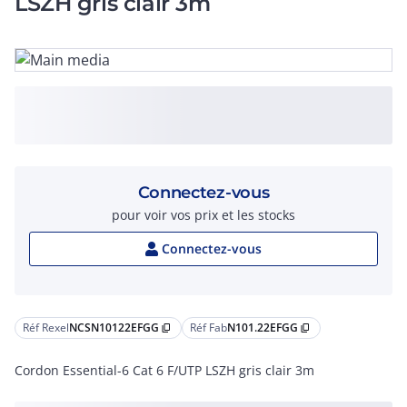
LSZH gris clair 3m
Connectez-vous
pour voir vos prix et les stocks
Connectez-vous
Réf Rexel
NCSN10122EFGG
Réf Fab
N101.22EFGG
content_copy
content_copy
Cordon Essential-6 Cat 6 F/UTP LSZH gris clair 3m