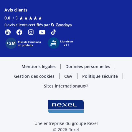
Avis clients
★
★
★
★
★
★
★
★
★
★
0.0
/ 5
0 avis clients certifiés par
Mentions légales
Données personnelles
Gestion des cookies
CGV
Politique sécurité
Sites internationaux
open_in_new
Une entreprise du groupe Rexel
© 2026 Rexel