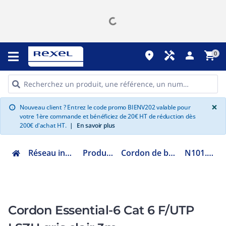
place
handyman
person
shopping_cart
0
G
×
Nouveau client ? Entrez le code promo BIENV202 valable pour
info
votre 1ère commande et bénéficiez de 20€ HT de réduction dès
200€ d'achat HT.
|
En savoir plus
Réseau informatique
Produit cuivre
Cordon de brassage RJ45
N101.22EFGG
Cordon Essential-6 Cat 6 F/UTP