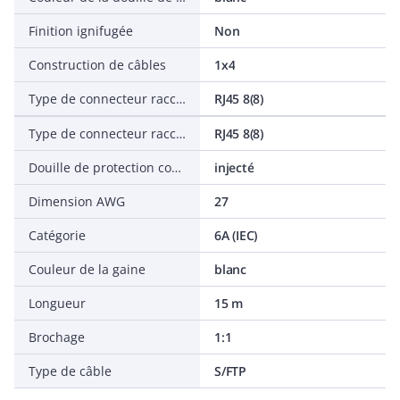
Finition ignifugée
Non
Construction de câbles
1x4
Type de connecteur raccordement 2
RJ45 8(8)
Type de connecteur raccordement 1
RJ45 8(8)
Douille de protection contre le ployage
injecté
Dimension AWG
27
Catégorie
6A (IEC)
Couleur de la gaine
blanc
Longueur
15 m
Brochage
1:1
Type de câble
S/FTP