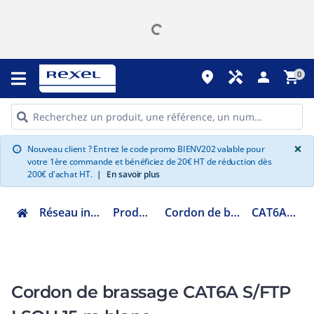
place
handyman
person
shopping_cart
0
G
×
Nouveau client ? Entrez le code promo BIENV202 valable pour
info
votre 1ère commande et bénéficiez de 20€ HT de réduction dès
200€ d'achat HT.
|
En savoir plus
Réseau informatique
Produit cuivre
Cordon de brassage RJ45
CAT6AS15MWH
Cordon de brassage CAT6A S/FTP