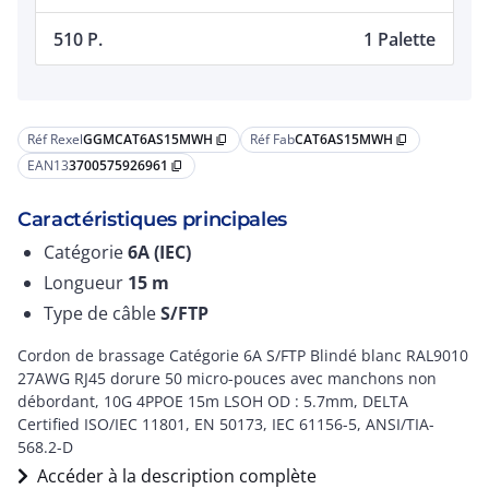
510 P.
1 Palette
Réf Rexel
GGMCAT6AS15MWH
Réf Fab
CAT6AS15MWH
content_copy
content_copy
EAN13
3700575926961
content_copy
Caractéristiques principales
Catégorie
6A (IEC)
Longueur
15
m
Type de câble
S/FTP
Cordon de brassage Catégorie 6A S/FTP Blindé blanc RAL9010
27AWG RJ45 dorure 50 micro-pouces avec manchons non
débordant, 10G 4PPOE 15m LSOH OD : 5.7mm, DELTA
Certified ISO/IEC 11801, EN 50173, IEC 61156-5, ANSI/TIA-
568.2-D
Accéder à la description complète