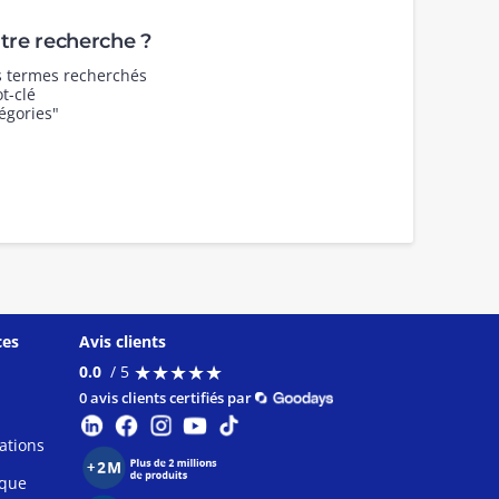
re recherche ?
es termes recherchés
t-clé
égories"
ces
Avis clients
★
★
★
★
★
★
★
★
★
★
0.0
/ 5
0 avis clients certifiés par
ations
ique