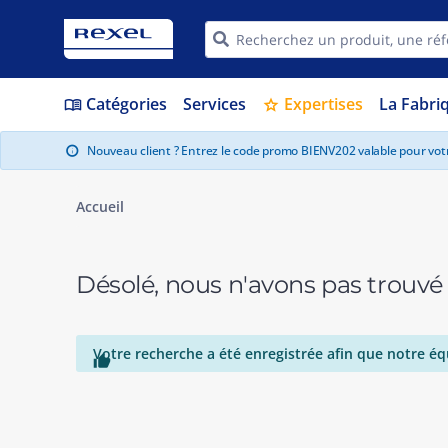
Catégories
Services
Expertises
La Fabri
menu_book
star
Nouveau client ? Entrez le code promo BIENV202 valable pour vo
info
Accueil
Désolé, nous n'avons pas trouvé
Votre recherche a été enregistrée afin que notre éq
