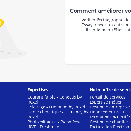
Comment améliorer vot
Vérifier l'orthographe d
Essayer avec un autre mo
Utiliser le menu "Nos cat
Expertises
Notre offre de servi
Courant faible - Conectis by
Portail de services
Rexel
Expertise métier
Eclairage - Lumotion by Rexel
Gestion d'entreprise
Genie climatique - Climancy by
Financement & CEE
Rexel
Formations & Certific
Photovoltaïque - PV by Rexel
Gestion de chantier
IRVE - Freshmile
Facturation Electron