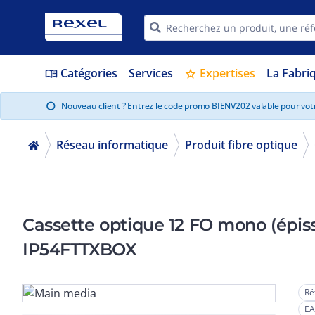
Catégories
Services
Expertises
La Fabri
menu_book
star
Nouveau client ? Entrez le code promo BIENV202 valable pour vo
info
Réseau informatique
Produit fibre optique
Cassette optique 12 FO mono (épis
IP54FTTXBOX
Ré
EA