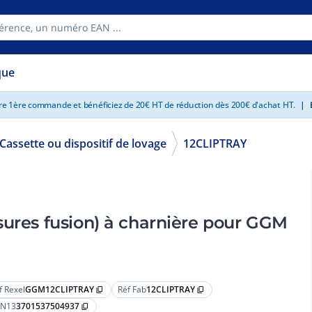
que
tre 1ère commande et bénéficiez de 20€ HT de réduction dès 200€ d'achat HT.
|
E
Cassette ou dispositif de lovage
12CLIPTRAY
sures fusion) à charnière pour GGM
f Rexel
GGM12CLIPTRAY
Réf Fab
12CLIPTRAY
content_copy
content_copy
N13
3701537504937
content_copy