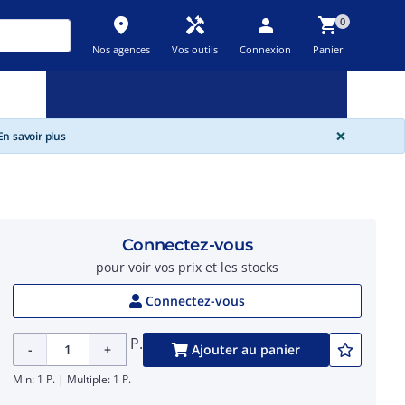
place
handyman
person
shopping_cart
0
Nos agences
Vos outils
Connexion
Panier
Nouveau
Promos
Destockage
feedback
local_offer
new_releases
GLOBA
×
n savoir plus
Connectez-vous
pour voir vos prix et les stocks
Connectez-vous
P.
-
+
Ajouter au panier
Min: 1 P. | Multiple: 1 P.