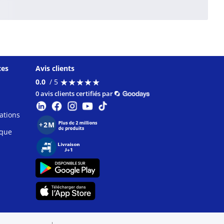
ces
Avis clients
★
★
★
★
★
★
★
★
★
★
0.0
/ 5
0 avis clients certifiés par
ations
ique