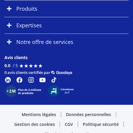
Produits
Expertises
Notre offre de services
Avis clients
★
★
★
★
★
★
★
★
★
★
0.0
/ 5
0 avis clients certifiés par
Mentions légales
Données personnelles
Gestion des cookies
CGV
Politique sécurité