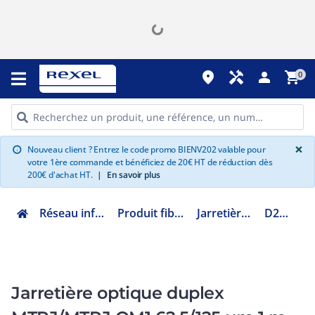
place
handyman
person
shopping_cart
0
G
×
Nouveau client ? Entrez le code promo BIENV202 valable pour
info
votre 1ère commande et bénéficiez de 20€ HT de réduction dès
200€ d'achat HT.
|
En savoir plus
Réseau informatique
Produit fibre optique
Jarretière optique
D2MJMJ1M
Jarretière optique duplex