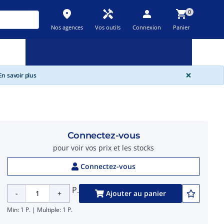
place
handyman
person
shopping_cart
0
Nos agences
Vos outils
Connexion
Panier
Nouveau
Promos
Destockage
feedback
local_offer
new_releases
GLOBA
×
n savoir plus
Connectez-vous
pour voir vos prix et les stocks
Connectez-vous
P.
-
+
Ajouter au panier
Min: 1 P. | Multiple: 1 P.