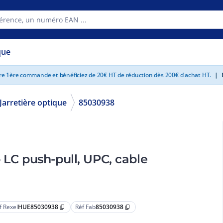
que
tre 1ère commande et bénéficiez de 20€ HT de réduction dès 200€ d'achat HT.
|
E
Jarretière optique
85030938
 LC push-pull, UPC, cable
f Rexel
HUE85030938
Réf Fab
85030938
content_copy
content_copy