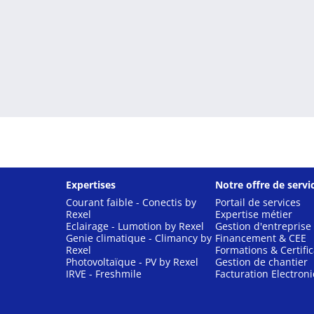
Expertises
Notre offre de servi
Courant faible - Conectis by
Portail de services
Rexel
Expertise métier
Eclairage - Lumotion by Rexel
Gestion d'entreprise
Genie climatique - Climancy by
Financement & CEE
Rexel
Formations & Certific
Photovoltaïque - PV by Rexel
Gestion de chantier
IRVE - Freshmile
Facturation Electron