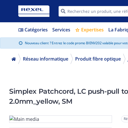
Catégories
Services
Expertises
La Fabri
menu_book
star
Nouveau client ? Entrez le code promo BIENV202 valable pour vo
info
Réseau informatique
Produit fibre optique
Simplex Patchcord, LC push-pull to
2.0mm_yellow, SM
Ré