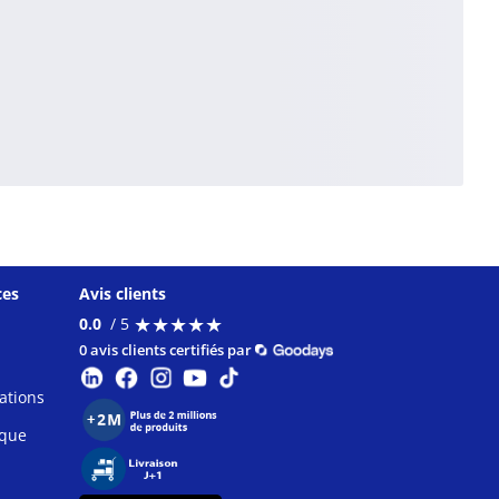
ces
Avis clients
★
★
★
★
★
★
★
★
★
★
0.0
/ 5
0 avis clients certifiés par
ations
ique