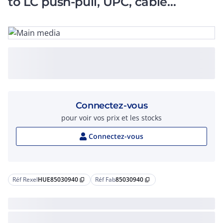
to LC push-pull, UPC, cable
2.0mm_yellow, SM
Connectez-vous
pour voir vos prix et les stocks
Connectez-vous
Réf Rexel
HUE85030940
Réf Fab
85030940
content_copy
content_copy