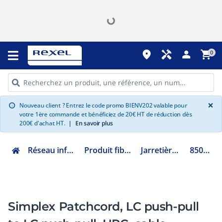
place
handyman
person
shopping_cart
0
G
×
Nouveau client ? Entrez le code promo BIENV202 valable pour
info
votre 1ère commande et bénéficiez de 20€ HT de réduction dès
200€ d'achat HT.
|
En savoir plus
Réseau informatique
Produit fibre optique
Jarretière optique
85030940
Simplex Patchcord, LC push-pull