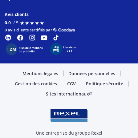
Avis clients
★
★
★
★
★
★
★
★
★
★
0.0
/ 5
0 avis clients certifiés par
Mentions légales
Données personnelles
Gestion des cookies
CGV
Politique sécurité
Sites internationaux
open_in_new
Une entreprise du groupe Rexel