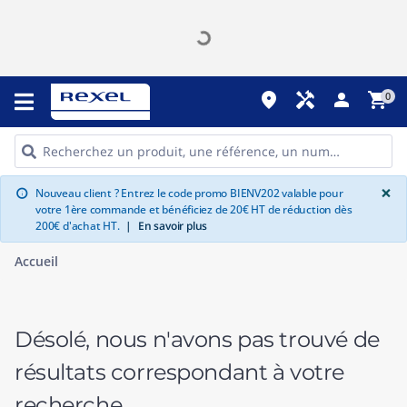
place
handyman
person
shopping_cart
0
G
×
Nouveau client ? Entrez le code promo BIENV202 valable pour
info
votre 1ère commande et bénéficiez de 20€ HT de réduction dès
200€ d'achat HT.
|
En savoir plus
Accueil
Désolé, nous n'avons pas trouvé de
résultats correspondant à votre
recherche