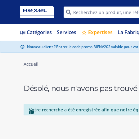
Catégories
Services
Expertises
La Fabri
menu_book
star
Nouveau client ? Entrez le code promo BIENV202 valable pour vo
info
Accueil
Désolé, nous n'avons pas trouvé
Votre recherche a été enregistrée afin que notre éq
