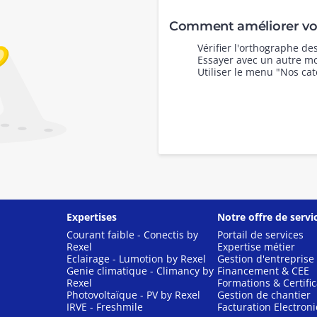
Comment améliorer vot
Vérifier l'orthographe d
Essayer avec un autre mo
Utiliser le menu "Nos cat
Expertises
Notre offre de servi
Courant faible - Conectis by
Portail de services
Rexel
Expertise métier
Eclairage - Lumotion by Rexel
Gestion d'entreprise
Genie climatique - Climancy by
Financement & CEE
Rexel
Formations & Certific
Photovoltaïque - PV by Rexel
Gestion de chantier
IRVE - Freshmile
Facturation Electron