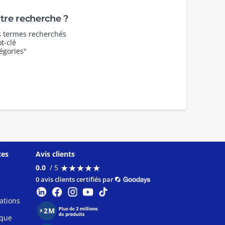
re recherche ?
es termes recherchés
t-clé
égories"
ces
Avis clients
★
★
★
★
★
★
★
★
★
★
0.0
/ 5
0 avis clients certifiés par
ations
ique