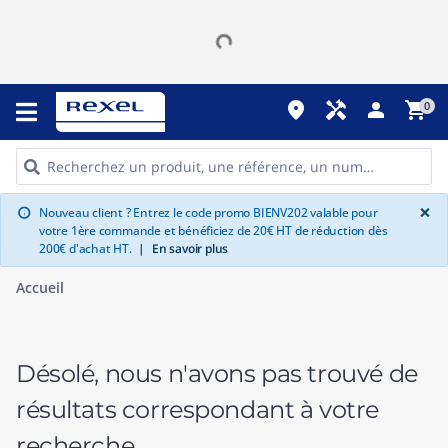
place
handyman
person
shopping_cart
0
G
×
Nouveau client ? Entrez le code promo BIENV202 valable pour
info
votre 1ère commande et bénéficiez de 20€ HT de réduction dès
200€ d'achat HT.
|
En savoir plus
Accueil
Désolé, nous n'avons pas trouvé de
résultats correspondant à votre
recherche