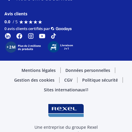
Avis clients
★
★
★
★
★
★
★
★
★
★
0.0
/ 5
0 avis clients certifiés par
Mentions légales
Données personnelles
Gestion des cookies
CGV
Politique sécurité
Sites internationaux
open_in_new
Une entreprise du groupe Rexel