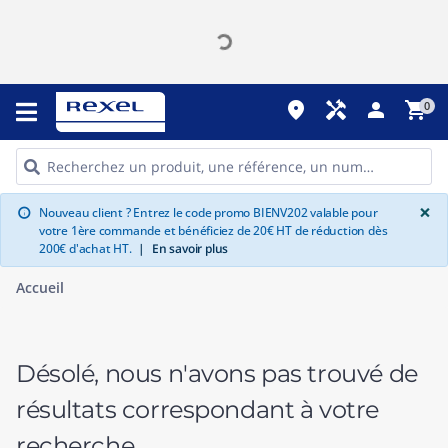
place
handyman
person
shopping_cart
0
G
×
Nouveau client ? Entrez le code promo BIENV202 valable pour
info
votre 1ère commande et bénéficiez de 20€ HT de réduction dès
200€ d'achat HT.
|
En savoir plus
Accueil
Désolé, nous n'avons pas trouvé de
résultats correspondant à votre
recherche