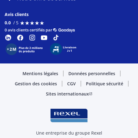
Avis clients
★
★
★
★
★
★
★
★
★
★
0.0
/ 5
0 avis clients certifiés par
Mentions légales
Données personnelles
Gestion des cookies
CGV
Politique sécurité
Sites internationaux
open_in_new
Une entreprise du groupe Rexel