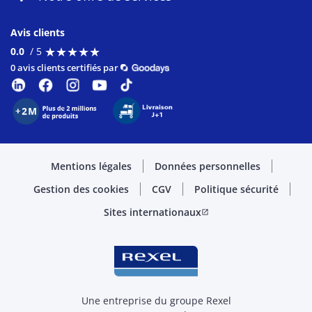
Avis clients
★
★
★
★
★
★
★
★
★
★
0.0
/ 5
0 avis clients certifiés par
Mentions légales
Données personnelles
Gestion des cookies
CGV
Politique sécurité
Sites internationaux
open_in_new
Une entreprise du groupe Rexel