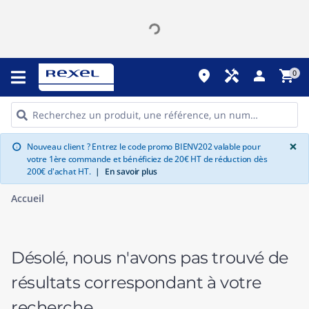
place
handyman
person
shopping_cart
0
G
×
Nouveau client ? Entrez le code promo BIENV202 valable pour
info
votre 1ère commande et bénéficiez de 20€ HT de réduction dès
200€ d'achat HT.
|
En savoir plus
Accueil
Désolé, nous n'avons pas trouvé de
résultats correspondant à votre
recherche