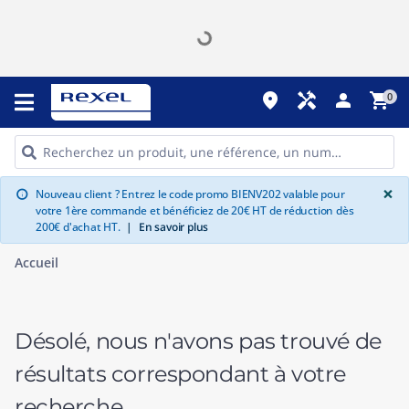
place
handyman
person
shopping_cart
0
G
×
Nouveau client ? Entrez le code promo BIENV202 valable pour
info
votre 1ère commande et bénéficiez de 20€ HT de réduction dès
200€ d'achat HT.
|
En savoir plus
Accueil
Désolé, nous n'avons pas trouvé de
résultats correspondant à votre
recherche