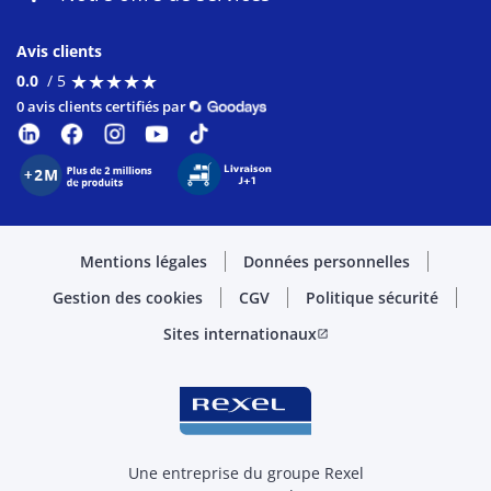
Avis clients
★
★
★
★
★
★
★
★
★
★
0.0
/ 5
0 avis clients certifiés par
Mentions légales
Données personnelles
Gestion des cookies
CGV
Politique sécurité
Sites internationaux
open_in_new
Une entreprise du groupe Rexel